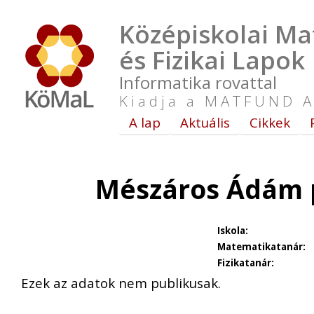
Középiskolai Ma
és Fizikai Lapok
Informatika rovattal
Kiadja a MATFUND A
A lap
Aktuális
Cikkek
Mészáros Ádám p
Iskola:
Matematikatanár:
Fizikatanár:
Ezek az adatok nem publikusak.