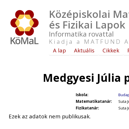
Középiskolai Ma
és Fizikai Lapok
Informatika rovattal
Kiadja a MATFUND A
A lap
Aktuális
Cikkek
Medgyesi Júlia 
Iskola:
Budap
Matematikatanár:
Suta J
Fizikatanár:
Suta J
Ezek az adatok nem publikusak.