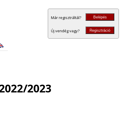
Belépés
Már regisztráltál?
Regisztráció
Új vendég vagy?
 2022/2023