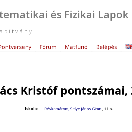
tematikai és Fizikai Lapok
apítvány
Pontverseny
Fórum
Matfund
Belépés
cs Kristóf pontszámai,
Iskola:
Révkomárom, Selye János Gimn.
, 11.o.