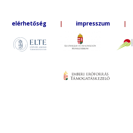
elérhetőség
|
impresszum
| +3