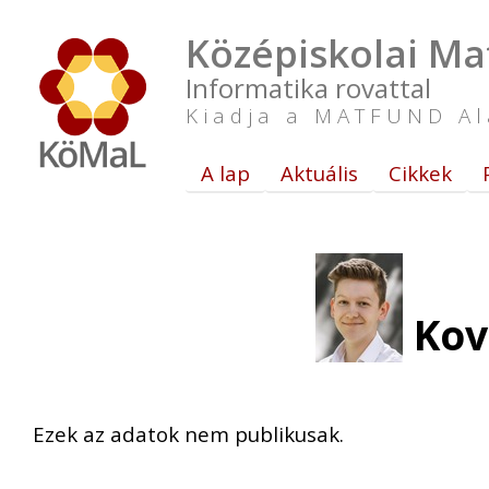
Középiskolai Ma
Informatika rovattal
Kiadja a MATFUND Al
A lap
Aktuális
Cikkek
Ková
Ezek az adatok nem publikusak.