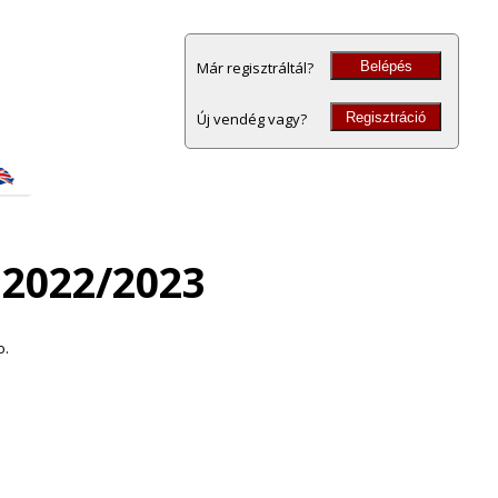
Belépés
Már regisztráltál?
Regisztráció
Új vendég vagy?
 2022/2023
o.