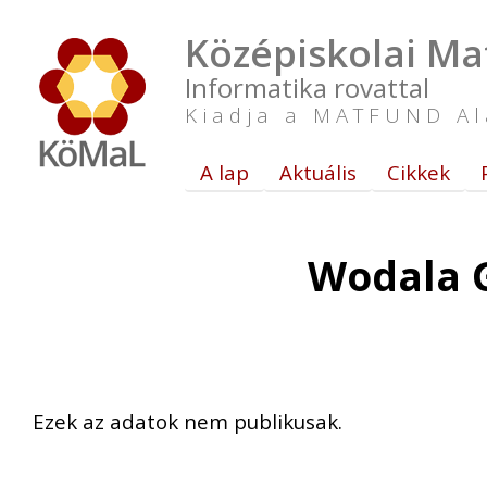
Középiskolai Ma
Informatika rovattal
Kiadja a MATFUND Al
A lap
Aktuális
Cikkek
Wodala G
Ezek az adatok nem publikusak.