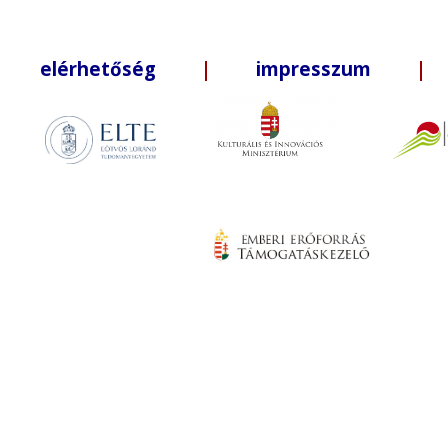
elérhetőség
|
impresszum
| +3