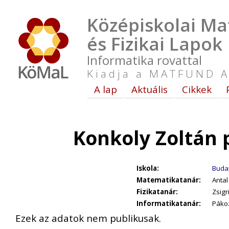
Középiskolai Ma
és Fizikai Lapok
Informatika rovattal
Kiadja a MATFUND A
A lap
Aktuális
Cikkek
Konkoly Zoltán 
Iskola:
Budap
Matematikatanár:
Antal
Fizikatanár:
Zsigr
Informatikatanár:
Pákoz
Ezek az adatok nem publikusak.