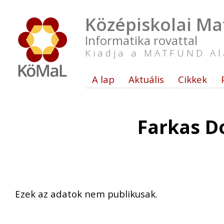
Középiskolai Ma
Informatika rovattal
Kiadja a MATFUND Al
A lap
Aktuális
Cikkek
Farkas D
Ezek az adatok nem publikusak.