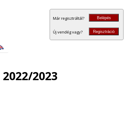
Belépés
Már regisztráltál?
Regisztráció
Új vendég vagy?
 2022/2023