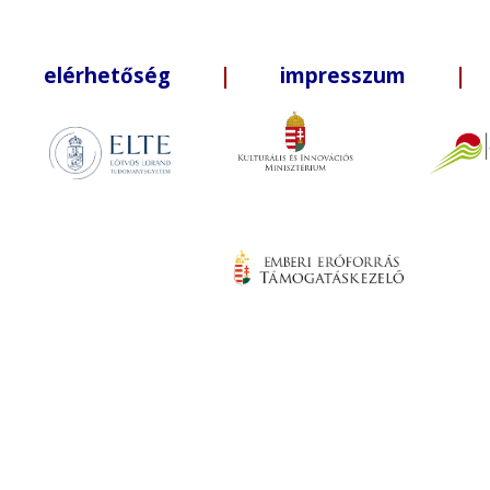
elérhetőség
|
impresszum
| +3