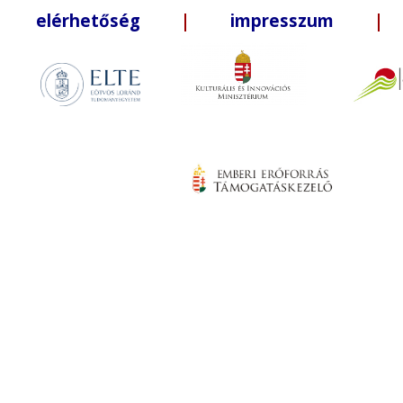
elérhetőség
|
impresszum
| +3