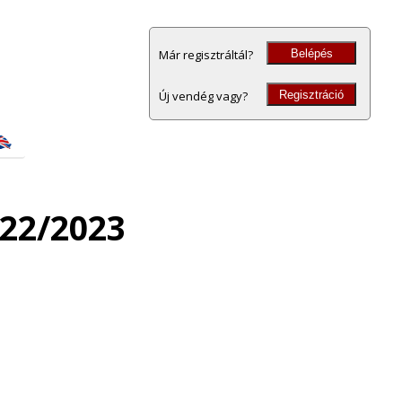
Belépés
Már regisztráltál?
Regisztráció
Új vendég vagy?
022/2023