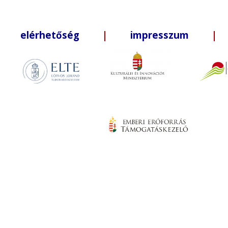
elérhetőség
|
impresszum
| +3