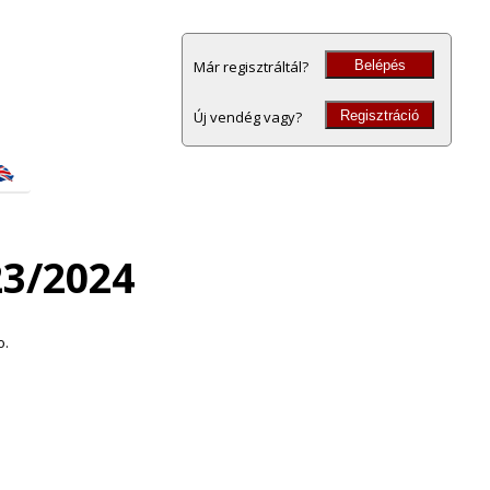
Belépés
Már regisztráltál?
Regisztráció
Új vendég vagy?
23/2024
o.