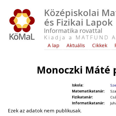
Középiskolai Ma
és Fizikai Lapok
Informatika rovattal
Kiadja a MATFUND A
A lap
Aktuális
Cikkek
Monoczki Máté 
Iskola:
Sze
Matematikatanár:
Sza
Fizikatanár:
Csá
Informatikatanár:
Juh
Ezek az adatok nem publikusak.