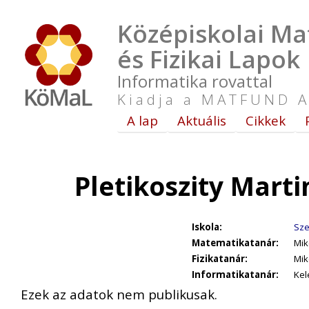
Középiskolai Ma
és Fizikai Lapok
Informatika rovattal
Kiadja a MATFUND A
A lap
Aktuális
Cikkek
Pletikoszity Mart
Iskola:
Sze
Matematikatanár:
Mik
Fizikatanár:
Mik
Informatikatanár:
Kel
Ezek az adatok nem publikusak.