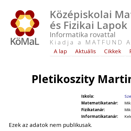
Középiskolai Ma
és Fizikai Lapok
Informatika rovattal
Kiadja a MATFUND A
A lap
Aktuális
Cikkek
Pletikoszity Mart
Iskola:
Sze
Matematikatanár:
Mik
Fizikatanár:
Mik
Informatikatanár:
Kel
Ezek az adatok nem publikusak.