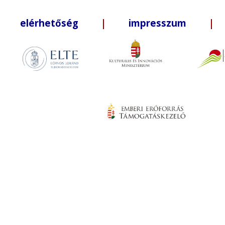
elérhetőség
|
impresszum
| +3