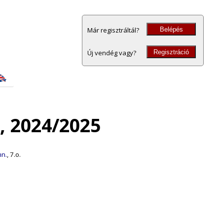
Belépés
Már regisztráltál?
Regisztráció
Új vendég vagy?
, 2024/2025
mn.
, 7.o.