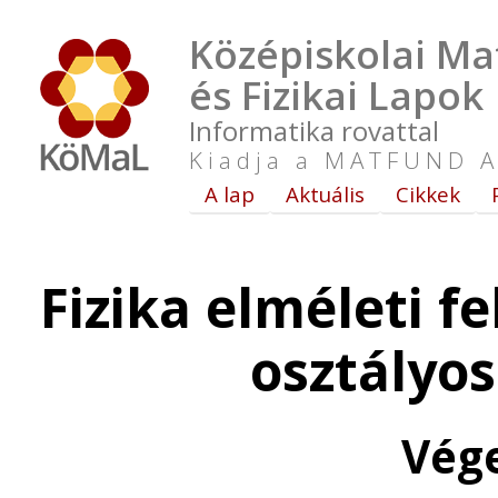
Középiskolai Ma
és Fizikai Lapok
Informatika rovattal
Kiadja a MATFUND A
A lap
Aktuális
Cikkek
Fizika elméleti f
osztályo
Vég