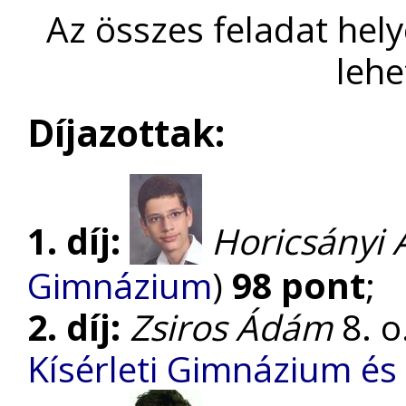
Az összes feladat hel
lehe
Díjazottak:
1. díj:
Horicsányi A
Gimnázium
)
98 pont
;
2. díj:
Zsiros Ádám
8. o.
Kísérleti Gimnázium és 