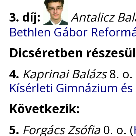
3. díj:
Antalicz Bal
Bethlen Gábor Reform
Dicséretben részesül
4.
Kaprinai Balázs
8. o. 
Kísérleti Gimnázium és 
Következik:
5.
Forgács Zsófia
0. o. (