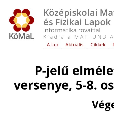
Középiskolai Ma
és Fizikai Lapok
Informatika rovattal
Kiadja a MATFUND A
A lap
Aktuális
Cikkek
P-jelű elméle
versenye, 5-8. o
Vég