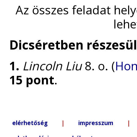
Az összes feladat hel
lehe
Dicséretben részesül
1.
Lincoln Liu
8. o. (
Hon
15 pont
.
elérhetőség
|
impresszum
| +3