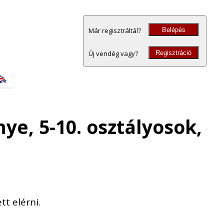
Belépés
Már regisztráltál?
Regisztráció
Új vendég vagy?
e, 5-10. osztályosok,
t elérni.