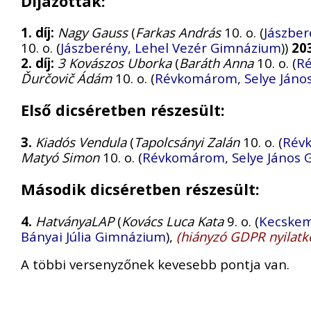
Díjazottak:
1. díj:
Nagy Gauss
(
Farkas András
10. o. (
Jászber
10. o. (
Jászberény, Lehel Vezér Gimnázium
))
20
2. díj:
3 Kovászos Uborka
(
Baráth Anna
10. o. (
Ré
Ďurčovič Ádám
10. o. (
Révkomárom, Selye Jáno
Első dicséretben részesült:
3.
Kiadós Vendula
(
Tapolcsányi Zalán
10. o. (
Révk
Matyó Simon
10. o. (
Révkomárom, Selye János
Második dicséretben részesült:
4.
HatványaLAP
(
Kovács Luca Kata
9. o. (
Kecskem
Bányai Júlia Gimnázium
),
(hiányzó GDPR nyilatk
A többi versenyzőnek kevesebb pontja van.