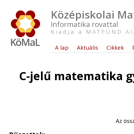
Középiskolai Ma
Informatika rovattal
Kiadja a MATFUND Al
A lap
Aktuális
Cikkek
C-jelű matematika g
Az öss