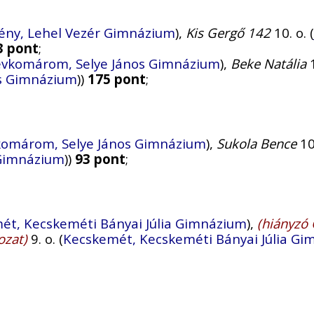
ény, Lehel Vezér Gimnázium
),
Kis Gergő 142
10. o. (
3 pont
;
vkomárom, Selye János Gimnázium
),
Beke Natália
1
s Gimnázium
))
175 pont
;
omárom, Selye János Gimnázium
),
Sukola Bence
10.
 Gimnázium
))
93 pont
;
ét, Kecskeméti Bányai Júlia Gimnázium
),
(hiányzó 
ozat)
9. o. (
Kecskemét, Kecskeméti Bányai Júlia G