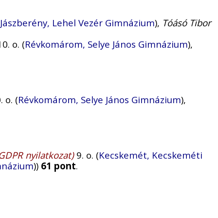
Jászberény, Lehel Vezér Gimnázium
),
Tóásó Tibor
0. o. (
Révkomárom, Selye János Gimnázium
),
 o. (
Révkomárom, Selye János Gimnázium
),
GDPR nyilatkozat)
9. o. (
Kecskemét, Kecskeméti
imnázium
))
61 pont
.