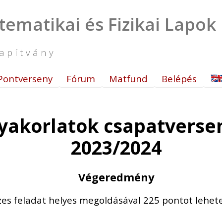
tematikai és Fizikai Lapok
apítvány
Pontverseny
Fórum
Matfund
Belépés
yakorlatok csapatverseny
2023/2024
Végeredmény
zes feladat helyes megoldásával 225 pontot lehetet