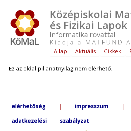
Középiskolai Ma
és Fizikai Lapok
Informatika rovattal
Kiadja a MATFUND A
A lap
Aktuális
Cikkek
Ez az oldal pillanatnyilag nem elérhető.
elérhetőség
|
impresszum
| +3
adatkezelési szabályzat