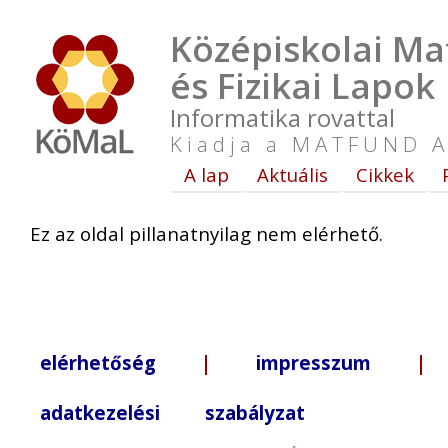
Középiskolai Ma
és Fizikai Lapok
Informatika rovattal
Kiadja a MATFUND A
A lap
Aktuális
Cikkek
Ez az oldal pillanatnyilag nem elérhető.
elérhetőség
|
impresszum
| +3
adatkezelési szabályzat