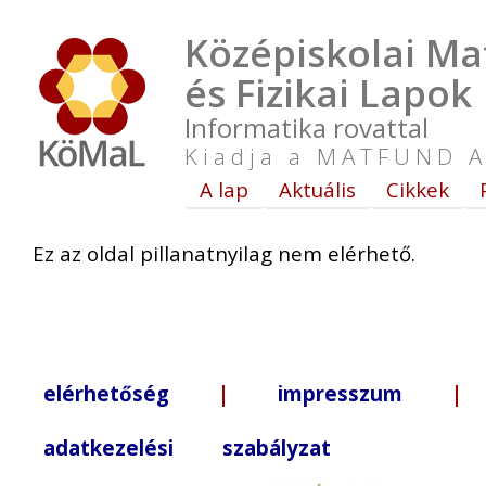
Középiskolai Ma
és Fizikai Lapok
Informatika rovattal
Kiadja a MATFUND A
A lap
Aktuális
Cikkek
Ez az oldal pillanatnyilag nem elérhető.
elérhetőség
|
impresszum
| +3
adatkezelési szabályzat