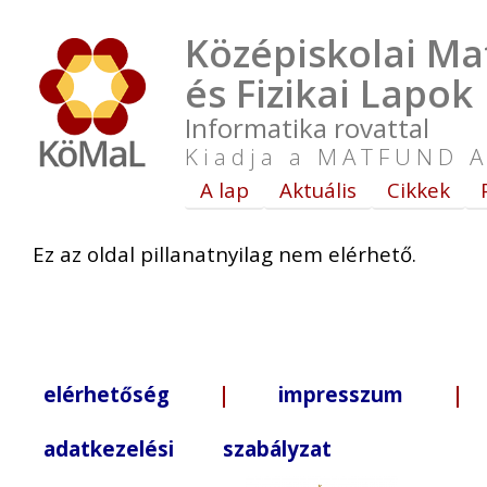
Középiskolai Ma
és Fizikai Lapok
Informatika rovattal
Kiadja a MATFUND A
A lap
Aktuális
Cikkek
Ez az oldal pillanatnyilag nem elérhető.
elérhetőség
|
impresszum
| +3
adatkezelési szabályzat