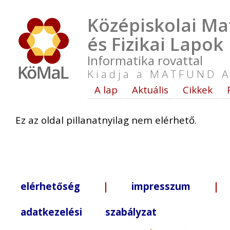
Középiskolai Ma
és Fizikai Lapok
Informatika rovattal
Kiadja a MATFUND A
A lap
Aktuális
Cikkek
Ez az oldal pillanatnyilag nem elérhető.
elérhetőség
|
impresszum
| +3
adatkezelési szabályzat