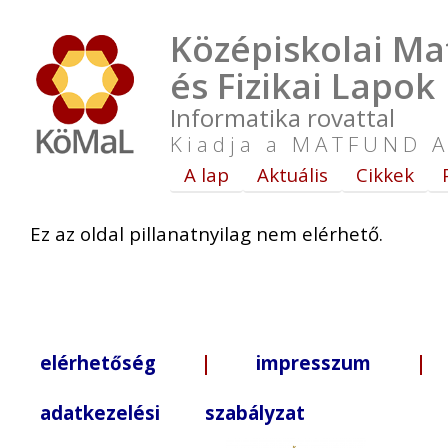
Középiskolai Ma
és Fizikai Lapok
Informatika rovattal
Kiadja a MATFUND A
A lap
Aktuális
Cikkek
Ez az oldal pillanatnyilag nem elérhető.
elérhetőség
|
impresszum
| +3
adatkezelési szabályzat