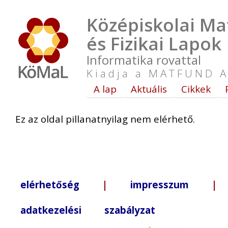
Középiskolai Ma
és Fizikai Lapok
Informatika rovattal
Kiadja a MATFUND A
A lap
Aktuális
Cikkek
Ez az oldal pillanatnyilag nem elérhető.
elérhetőség
|
impresszum
| +3
adatkezelési szabályzat