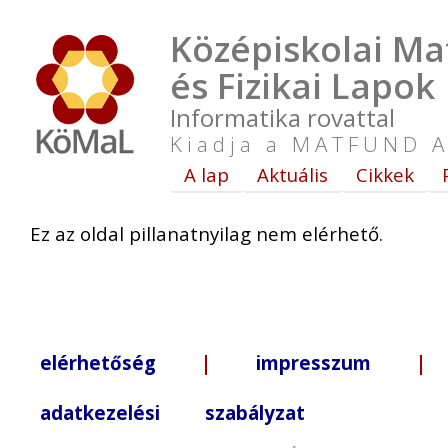
Középiskolai Ma
és Fizikai Lapok
Informatika rovattal
Kiadja a MATFUND A
A lap
Aktuális
Cikkek
Ez az oldal pillanatnyilag nem elérhető.
elérhetőség
|
impresszum
| +3
adatkezelési szabályzat