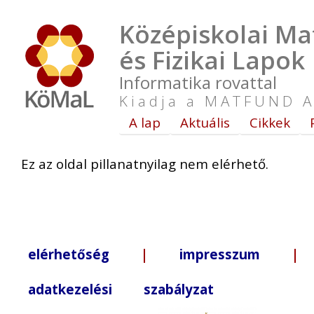
Középiskolai Ma
és Fizikai Lapok
Informatika rovattal
Kiadja a MATFUND A
A lap
Aktuális
Cikkek
Ez az oldal pillanatnyilag nem elérhető.
elérhetőség
|
impresszum
| +3
adatkezelési szabályzat