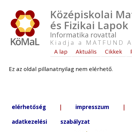
Középiskolai Ma
és Fizikai Lapok
Informatika rovattal
Kiadja a MATFUND A
A lap
Aktuális
Cikkek
Ez az oldal pillanatnyilag nem elérhető.
elérhetőség
|
impresszum
| +3
adatkezelési szabályzat