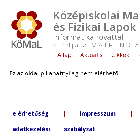
Középiskolai Ma
és Fizikai Lapok
Informatika rovattal
Kiadja a MATFUND A
A lap
Aktuális
Cikkek
Ez az oldal pillanatnyilag nem elérhető.
elérhetőség
|
impresszum
| +3
adatkezelési szabályzat