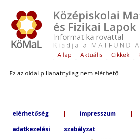
Középiskolai Ma
és Fizikai Lapok
Informatika rovattal
Kiadja a MATFUND A
A lap
Aktuális
Cikkek
Ez az oldal pillanatnyilag nem elérhető.
elérhetőség
|
impresszum
| +3
adatkezelési szabályzat