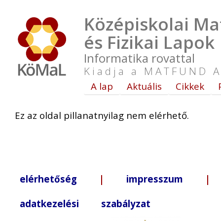
Középiskolai Ma
és Fizikai Lapok
Informatika rovattal
Kiadja a MATFUND A
A lap
Aktuális
Cikkek
Ez az oldal pillanatnyilag nem elérhető.
elérhetőség
|
impresszum
| +3
adatkezelési szabályzat