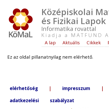
Középiskolai Ma
és Fizikai Lapok
Informatika rovattal
Kiadja a MATFUND A
A lap
Aktuális
Cikkek
Ez az oldal pillanatnyilag nem elérhető.
elérhetőség
|
impresszum
| +3
adatkezelési szabályzat