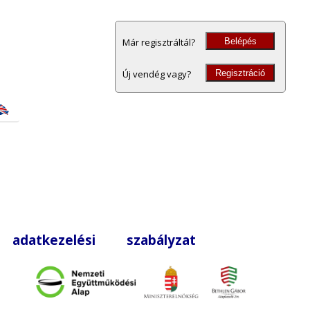
Belépés
Már regisztráltál?
Regisztráció
Új vendég vagy?
|
adatkezelési szabályzat