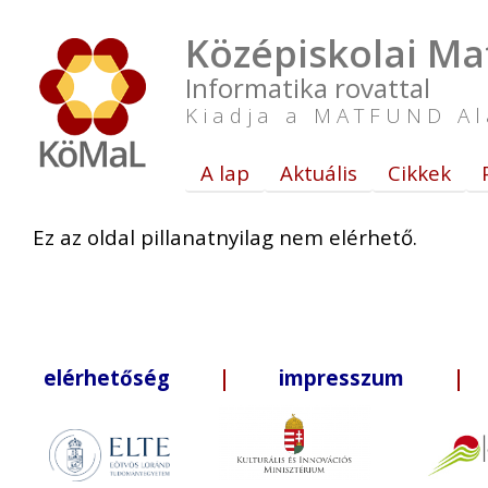
Középiskolai Ma
Informatika rovattal
Kiadja a MATFUND Al
A lap
Aktuális
Cikkek
Ez az oldal pillanatnyilag nem elérhető.
elérhetőség
|
impresszum
| +3