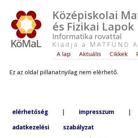
Középiskolai Ma
és Fizikai Lapok
Informatika rovattal
Kiadja a MATFUND A
A lap
Aktuális
Cikkek
Ez az oldal pillanatnyilag nem elérhető.
elérhetőség
|
impresszum
| +3
adatkezelési szabályzat