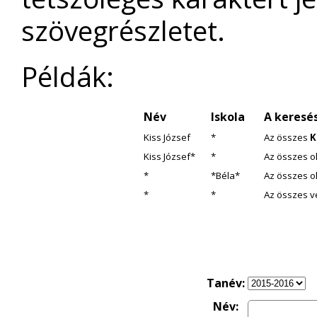
szövegrészletet.
Példák:
Név
Iskola
A keresé
Kiss József
*
Az összes
K
Kiss József*
*
Az összes o
*
*Béla*
Az összes ol
*
*
Az összes 
Tanév:
Név: