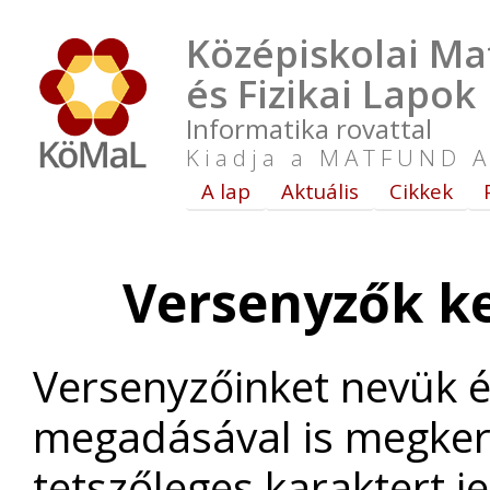
Középiskolai Ma
és Fizikai Lapok
Informatika rovattal
Kiadja a MATFUND A
A lap
Aktuális
Cikkek
Versenyzők ke
Versenyzőinket nevük é
megadásával is megker
tetszőleges karaktert je