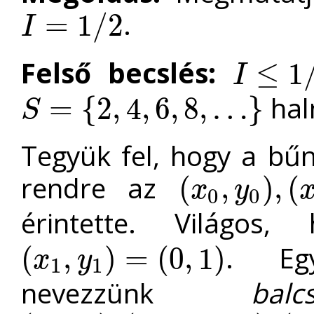
.
=
1
/
2
I
I
=
1
/
2
Felső becslés:
≤
1
I
I
≤
1
/
2
hal
=
{
2
,
4
,
6
,
8
,
…
}
S
S
=
{
2
,
4
,
6
,
8
,
…
}
Tegyük fel, hogy a bű
rendre az
(
,
)
,
(
x
y
0
0
(
x
0
,
y
0
)
,
(
x
1
,
y
1
)
,
…
,
(
x
n
,
y
érintette. Világos
. E
(
,
)
=
(
0
,
1
)
x
y
1
1
(
x
1
,
y
1
)
=
(
0
,
1
)
nevezzünk
balc