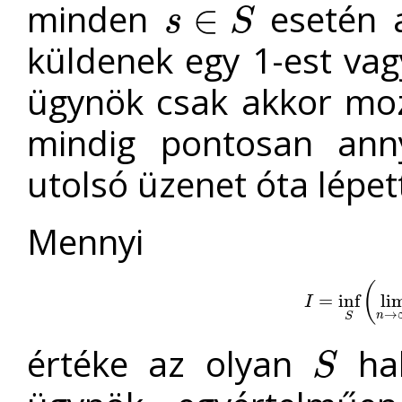
minden
esetén 
∈
s
S
s
∈
S
küldenek egy 1-est vag
ügynök csak akkor moz
mindig pontosan ann
utolsó üzenet óta lépet
Mennyi
(
I
=
inf
=
inf
S
(
lim
n
li
I
→
n
S
értéke az olyan
hal
S
S