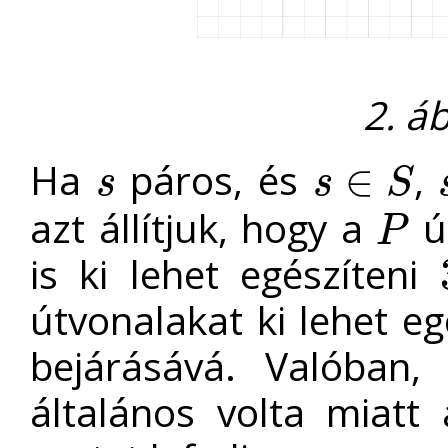
2. á
Ha
páros, és
,
∈
s
s
S
s
s
∈
S
s
azt állítjuk, hogy a
ú
P
P
is ki lehet egészíteni
útvonalakat ki lehet eg
bejárásává. Valóban,
általános volta miat