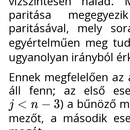
vízszintesen halad. 
paritása megegyez
paritásával, mely s
egyértelműen meg tud
ugyanolyan irányból ér
Ennek megfelelően az á
áll fenn; az első ese
) a bűnöző m
<
−
3
j
n
j
<
n
−
3
mezőt, a második ese