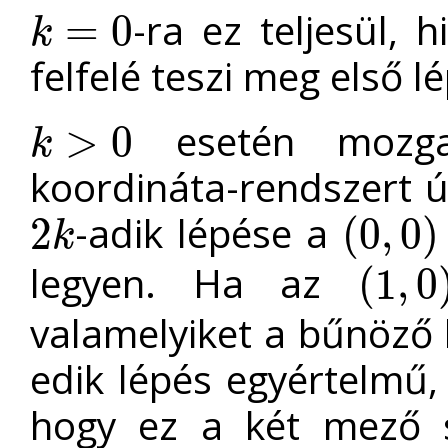
-ra ez teljesül,
=
0
k
k
=
0
felfelé teszi meg első l
esetén mozgas
>
0
k
k
>
0
koordináta-rendszert 
-adik lépése a
2
(
0
,
0
)
k
2
k
(
0
,
0
)
→
(
0
,
1
)
legyen. Ha az
(
1
,
0
(
1
,
0
)
valamelyiket a bűnöző 
edik lépés egyértelmű, 
hogy ez a két mező s