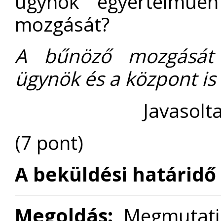
ügynök egyértelműe
mozgását?
A bűnöző mozgását k
ügynök és a központ is 
Javasolt
(7 pont)
A beküldési határidő 
Megoldás:
Megmutatju