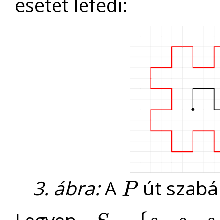
esetet lefedi:
3. ábra:
A
út szabá
P
P
Legyen