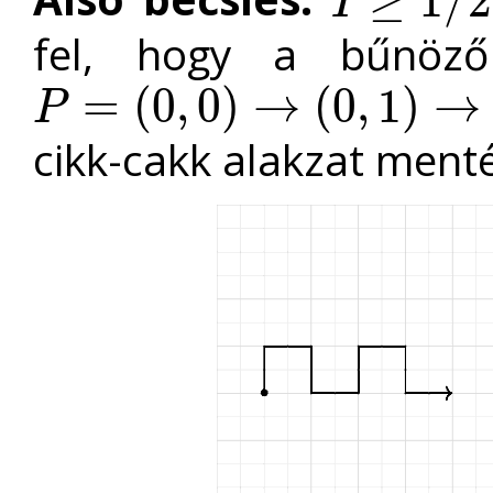
≥
1
/
2
I
I
≥
1
/
2
fel, hogy a bűnöz
=
(
0
,
0
)
→
(
0
,
1
)
→
P
P
=
(
0
,
0
)
→
(
0
,
1
)
→
(
1
,
1
)
→
(
1
,
0
)
→
(
2
,
0
)
→
(
2
,
1
)
→
…
cikk-cakk alakzat ment