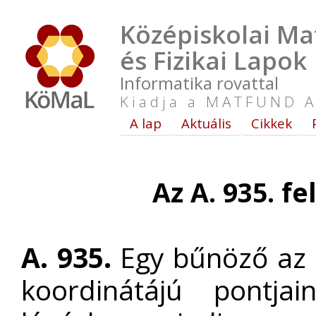
Középiskolai Ma
és Fizikai Lapok
Informatika rovattal
Kiadja a MATFUND A
A lap
Aktuális
Cikkek
Az A. 935. f
A. 935.
Egy bűnöző az o
koordinátájú pontj