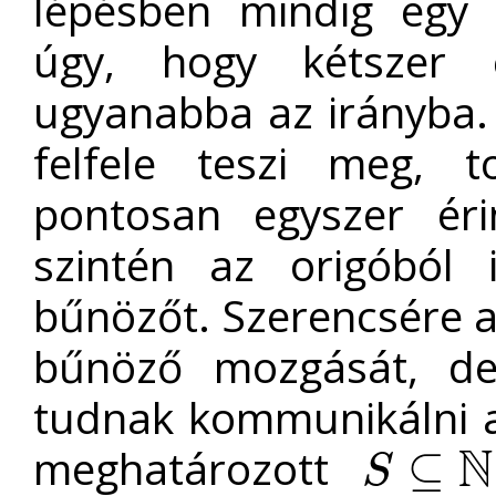
lépésben mindig egy 
úgy, hogy kétszer
ugyanabba az irányba. 
felfele teszi meg, 
pontosan egyszer éri
szintén az origóból 
bűnözőt. Szerencsére a
bűnöző mozgását, d
tudnak kommunikálni a
N
meghatározott
⊆
S
S
⊆
N