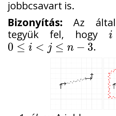
jobbcsavart is.
Bizonyítás:
Az általá
tegyük fel, hogy
i
i
.
0
≤
<
≤
−
3
i
j
n
0
≤
i
<
j
≤
n
−
3