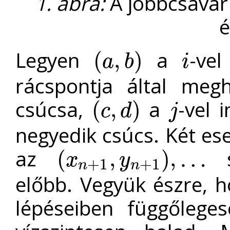
1. ábra:
A jobbcsavar
é
Legyen
a
-ve
(
,
)
a
b
i
(
a
,
b
)
i
rácspontja által meg
csúcsa,
a
-vel 
(
,
)
c
d
j
(
c
,
d
)
j
negyedik csúcs. Két ese
az
s
(
,
)
,
…
x
y
+
1
+
1
(
x
n
+
1
,
y
n
+
1
)
,
…
n
n
előbb. Vegyük észre, 
lépéseiben függőlege