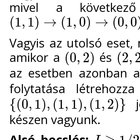
mivel a következ
(
1
,
1
)
→
(
1
,
0
)
→
(
0
,
0
(
1
,
1
)
→
(
1
,
0
)
→
(
0
,
0
)
Vagyis az utolsó eset,
amikor a
és
(
0
,
2
)
(
2
,
(
0
,
2
)
(
2
,
2
)
az esetben azonban 
folytatása létrehoz
jo
{
(
0
,
1
)
,
(
1
,
1
)
,
(
1
,
2
)
}
{
(
0
,
1
)
,
(
1
,
1
)
,
(
1
,
2
)
}
készen vagyunk.
Alsó becslés: