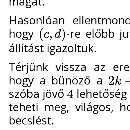
magát.
Hasonlóan ellentmond
hogy
-re előbb j
(
,
)
c
d
(
c
,
d
)
állítást igazoltuk.
Térjünk vissza az ere
hogy a bünöző a
2
k
2
k
+
1
szóba jövő
lehetőség 
4
4
teheti meg, világos, h
becslést.