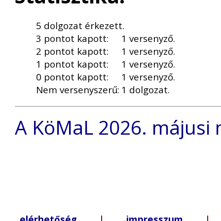
5 dolgozat érkezett.
3 pontot kapott:
1 versenyző.
2 pontot kapott:
1 versenyző.
1 pontot kapott:
1 versenyző.
0 pontot kapott:
1 versenyző.
Nem versenyszerű:
1 dolgozat.
A KöMaL 2026. májusi 
elérhetőség
|
impresszum
| +3