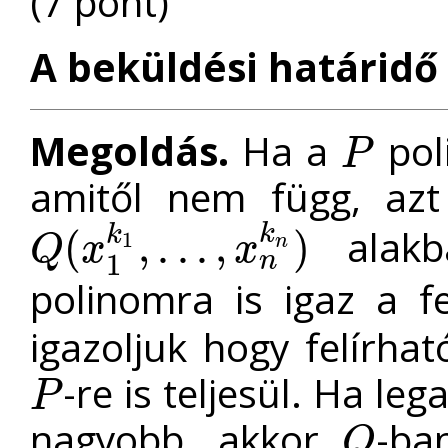
(7 pont)
A beküldési határidő 
Megoldás.
Ha a
pol
P
P
amitől nem függ, az
k
k
alakb
(
,
.
.
.
,
)
1
n
Q
x
x
Q
(
x
1
k
1
,
.
.
.
,
x
n
k
n
)
n
1
polinomra is igaz a f
igazoljuk hogy felírha
-re is teljesül. Ha le
P
P
nagyobb, akkor
-ba
Q
Q