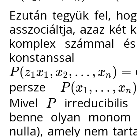
Ezután tegyük fel, ho
asszociáltja, azaz két
komplex számmal é
konstanssal
(
,
,
.
.
.
,
)
=
P
z
x
x
x
1
1
2
P
(
z
1
x
1
,
x
2
,
.
.
.
,
x
n
)
=
C
P
(
z
2
x
1
,
x
2
,
.
.
.
,
x
n
)
n
persze
(
,
.
.
.
,
P
x
x
1
P
(
x
1
,
.
.
.
,
x
n
)
=
C
P
(
z
1
−
1
z
2
x
1
,
x
2
,
.
.
n
Mivel
irreducibilis
P
P
benne olyan monom (
nulla), amely nem tar