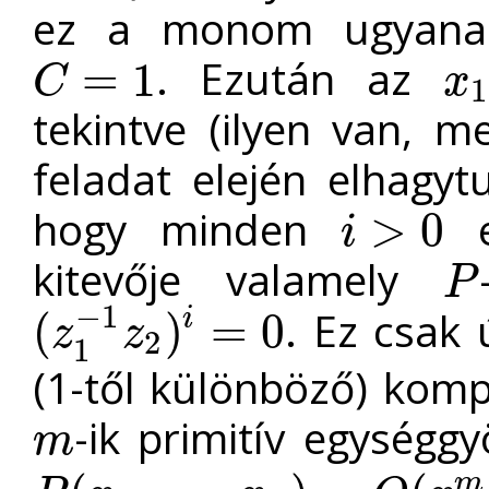
ez a monom ugyanaz
. Ezután az
=
1
C
x
1
C
=
1
x
1
tekintve (ilyen van, m
feladat elején elhagyt
hogy minden
e
>
0
i
i
>
0
kitevője valamely
P
P
−
1
. Ez csak
i
(
)
=
0
z
z
2
(
z
1
−
1
z
2
)
i
=
0
1
(1-től különböző) komp
-ik primitív egységg
m
m
m