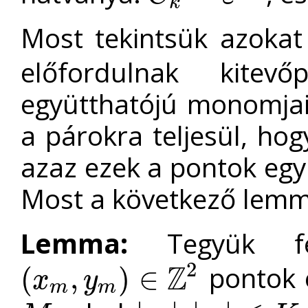
k
Most tekintsük azoka
előfordulnak kite
együtthatójú monomjaib
a párokra teljesül, ho
azaz ezek a pontok eg
Most a következő lemma
Lemma:
Tegyük f
2
Z
pontok 
(
,
)
∈
x
y
(
x
m
,
y
m
)
∈
Z
2
m
m