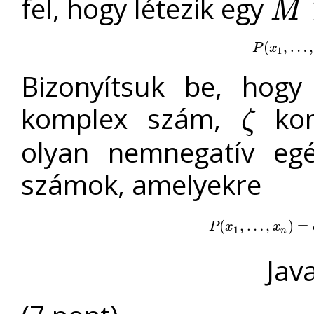
fel, hogy létezik egy
M
M
>
1
P
(
(
x
1
,
,
…
…
,
x
n
,
P
x
1
Bizonyítsuk be, hog
komplex szám,
kom
ζ
ζ
olyan nemnegatív e
számok, amelyekre
P
(
(
x
1
,
,
…
…
,
x
n
,
)
=
c
(
)
x
1
=
a
P
x
x
1
n
Jav