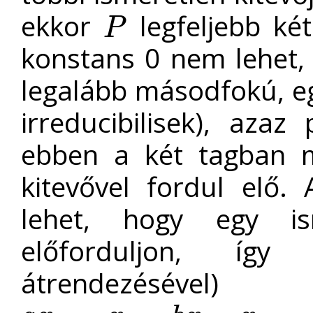
ekkor
legfeljebb két
P
P
konstans 0 nem lehet,
legalább másodfokú, e
irreducibilisek), aza
ebben a két tagban
kitevővel fordul elő. 
lehet, hogy egy is
előforduljon, így
átrendezésé