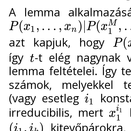
A lemma alkalmazásá
(
,
.
.
.
,
)
|
(
,
.
M
P
x
x
P
x
1
P
(
x
1
,
.
.
.
,
x
n
)
|
P
(
x
1
M
,
.
.
.
,
x
n
M
)
n
1
azt kapjuk, hogy
(
P
P
(
x
1
,
.
.
.
,
így
-t elég nagynak v
t
t
lemma feltételei. Így 
számok, melyekkel t
(vagy esetleg
konst
i
1
i
1
i
irreducibilis, mert
k
1
x
x
1
i
1
1
kitevőpárokra,
(
,
)
i
i
1
(
i
1
,
i
k
)