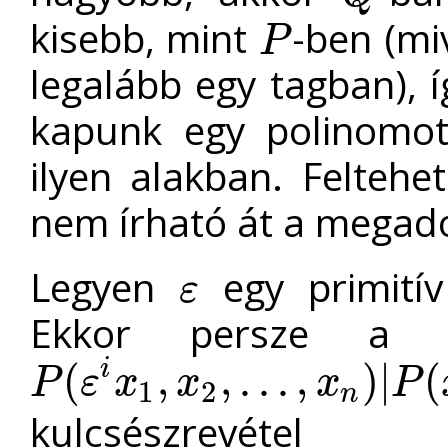
kisebb, mint
-ben (mi
P
P
legalább egy tagban), í
kapunk egy polinomot
ilyen alakban. Felteh
nem írható át a megado
Legyen
egy primití
ε
ε
Ekkor persze a fe
i
(
,
,
.
.
.
,
)
|
(
P
ε
x
x
x
P
1
2
P
(
ε
i
x
1
,
x
2
,
.
.
.
,
x
n
)
|
P
(
x
1
M
,
x
2
M
,
.
.
.
,
x
n
M
)
n
kulcsészrev