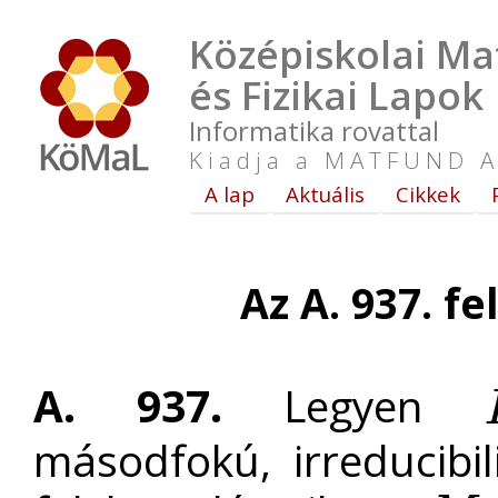
Középiskolai Ma
és Fizikai Lapok
Informatika rovattal
Kiadja a MATFUND A
A lap
Aktuális
Cikkek
Az A. 937. f
A. 937.
Legyen
P
másodfokú, irreducibi