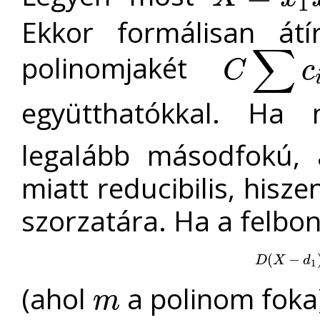
1
X
=
x
1
x
2
r
2
.
.
.
x
n
r
n
Ekkor formálisan át
∑
polinomjakét
C
c
C
∑
c
i
X
i
együtthatókkal. H
legalább másodfokú, 
miatt reducibilis, hisz
szorzatára. Ha a felbo
D
(
(
X
−
d
−
1
)
(
X
D
X
d
1
(ahol
a polinom foka
m
m