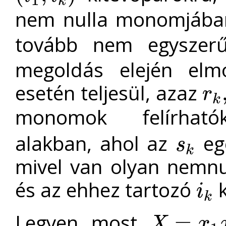
k
nem nulla monomjáb
tovább nem egyszerű
megoldás elején el
esetén teljesül, azaz
r
r
k
,
s
k
k
monomok felírha
alakban, ahol az
egé
s
s
k
k
mivel van olyan nem
és az ehhez tartozó
k
i
i
k
k
Legyen most
=
X
x