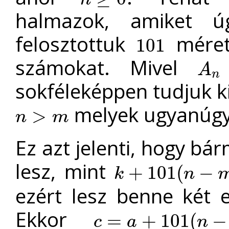
n
≥
0
halmazok, amiket ú
felosztottuk
méret
101
101
számokat. Mivel
A
A
n
n
sokféleképpen tudjuk ki
melyek ugyanúgy
>
n
m
n
>
m
Ez azt jelenti, hogy bá
lesz, mint
+
101
(
−
k
n
k
+
101
(
n
−
m
)
∈
A
n
ezért lesz benne két
Ekkor
=
+
101
(
−
c
a
n
c
=
a
+
101
(
n
−
m
)