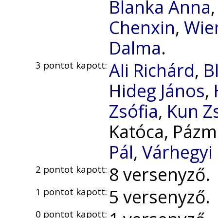
Blanka Anna
Chenxin
,
Wie
Dalma
.
Ali Richárd
,
B
3 pontot kapott:
Hideg János
,
Zsófia
,
Kun Zs
Katóca, Pázm
Pál
,
Várhegyi
8 versenyző.
2 pontot kapott:
5 versenyző.
1 pontot kapott:
0 pontot kapott: