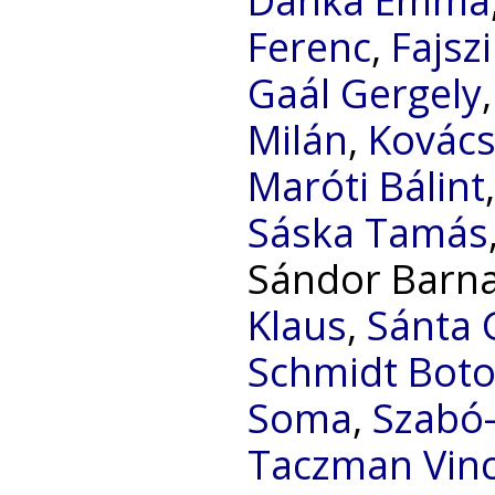
Danka Emma
Ferenc
,
Fajsz
Gaál Gergely
Milán
,
Kovács
Maróti Bálint
Sáska Tamás
Sándor Barn
Klaus
,
Sánta 
Schmidt Bot
Soma
,
Szabó-
Taczman Vin