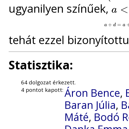
ugyanilyen színűek,
<
a
a
<
b
<
c
a
+
d
=
a
+
b
+
=
a
d
a
tehát ezzel bizonyítottuk
Statisztika:
64 dolgozat érkezett.
Áron Bence
,
4 pontot kapott:
Baran Júlia
,
B
Máté
,
Bodó R