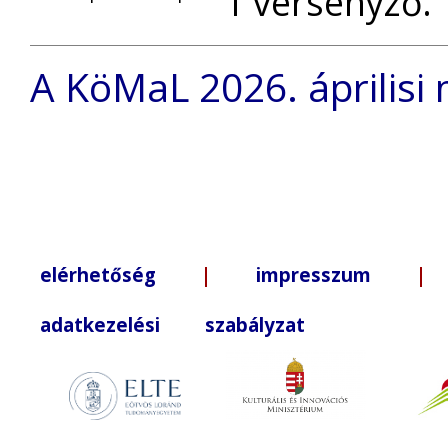
1 versenyző.
A KöMaL 2026. áprilisi
elérhetőség
|
impresszum
| +3
adatkezelési szabályzat