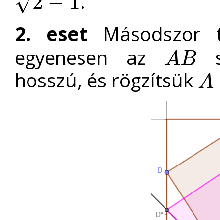
.
√
2
−
1
2
−
1
2. eset
Másodszor t
egyenesen az
sz
A
B
A
B
hosszú, és rögzítsük
A
A