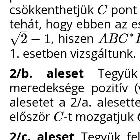
csökkenthetjük
pon
C
C
tehát, hogy ebben az e
–
∗
, hiszen
√
2
−
1
A
B
C
2
−
1
A
B
C
∗
D
∗
1. esetben vizsgáltunk.
2/b. aleset
Tegyük
meredeksége pozitív 
alesetet a 2/a. aleset
először
-t mozgatjuk
C
C
2/c. aleset
Tegyük fe