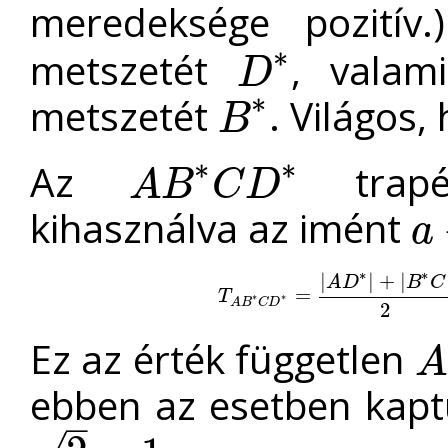
meredeksége pozitív.
∗
metszetét
, valam
D
D
∗
∗
metszetét
. Világos,
B
B
∗
∗
∗
Az
trapéz
A
B
C
D
A
B
∗
C
D
∗
kihasználva az imént
a
a
+
c
∗
∗
|
|
+
|
A
D
B
C
T
A
B
∗
C
D
=
∗
=
|
A
D
∗
|
+
|
B
∗
C
T
∗
∗
A
B
C
D
2
Ez az érték független
A
A
ebben az esetben kap
–