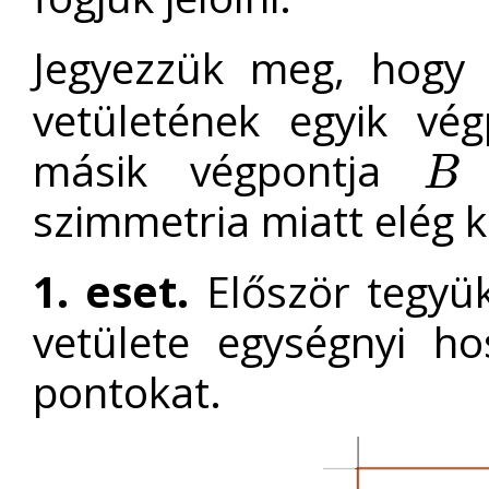
Jegyezzük meg, hog
vetületének egyik vé
másik végpontja
B
B
szimmetria miatt elég k
1. eset.
Először tegyük
vetülete egységnyi h
pontokat.