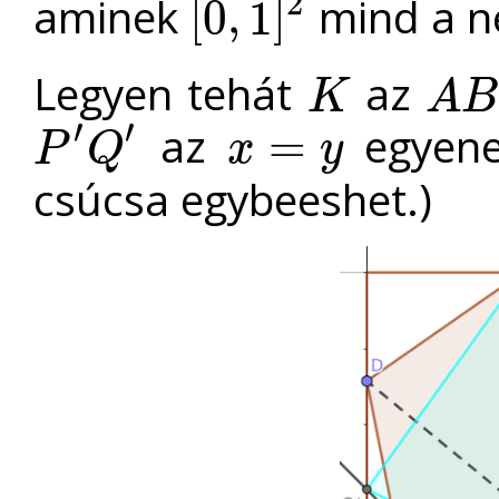
2
aminek
mind a né
[
0
,
1
]
[
0
,
1
]
2
Legyen tehát
az
K
A
B
K
A
B
P
C
D
′
′
az
egyenes
=
P
Q
x
y
P
′
Q
′
x
=
y
csúcsa egybeeshet.)