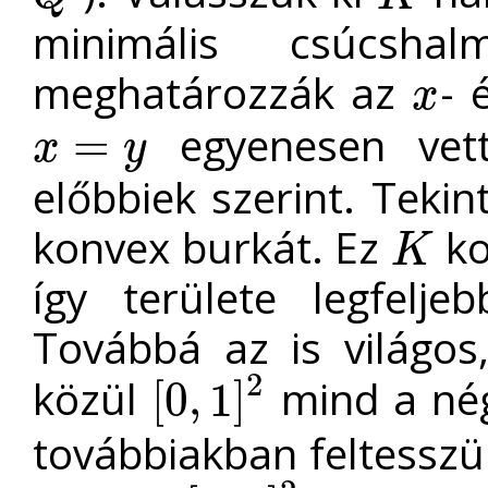
Q
′
K
minimális csúcsh
meghatározzák az
- 
x
x
egyenesen vett
=
x
y
x
=
y
előbbiek szerint. Tekin
konvex burkát. Ez
ko
K
K
így területe legfelj
Továbbá az is világos
2
közül
mind a nég
[
0
,
1
]
[
0
,
1
]
2
továbbiakban feltessz