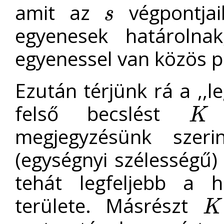
amit az
végpontja
s
s
egyenesek határoln
egyenessel van közös p
Ezután térjünk rá a ,,l
felső becslést
t
K
K
megjegyzésünk szer
(egységnyi szélességű
tehát legfeljebb a 
területe. Másrészt
K
K