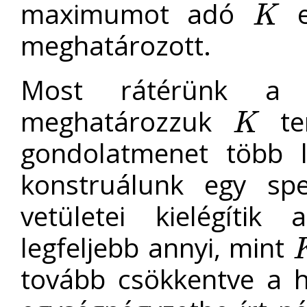
maximumot adó
e
K
K
meghatározott.
Most rátérünk a ``
meghatározzuk
ter
K
K
gondolatmenet több l
konstruálunk egy spe
vetületei kielégítik 
legfeljebb annyi, mint
K
tovább csökkentve a 