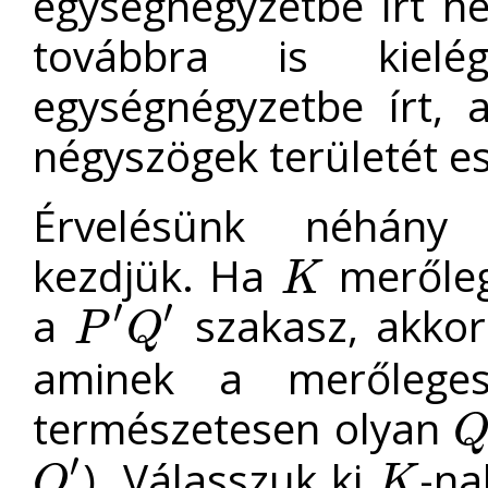
egységnégyzetbe írt né
továbbra is kielég
egységnégyzetbe írt, a 
négyszögek területét es
Érvelésünk néhány e
kezdjük. Ha
merőleg
K
K
′
′
a
szakasz, akko
P
Q
P
′
Q
′
aminek a merőlege
természetesen olyan
Q
′
). Válasszuk ki
-na
Q
K