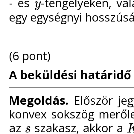
- és
-tengelyeken, va
y
y
egy egységnyi hosszús
(6 pont)
A beküldési határidő 
Megoldás.
Először je
konvex sokszög merőle
az
szakasz, akkor a
s
s
K