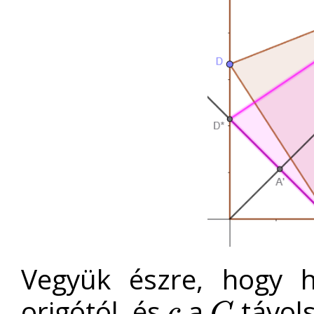
Vegyük észre, hogy
origótól, és
a
távol
c
C