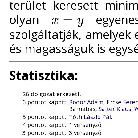
terület keresett mi
olyan
egyenes
=
x
y
x
=
y
szolgáltatják, amelyek
és magasságuk is egysé
Statisztika:
26 dolgozat érkezett.
6 pontot kapott:
Bodor Ádám
,
Ercse Fere
Barnabás,
Sajter Klaus
,
W
5 pontot kapott:
Tóth László Pál
.
4 pontot kapott:
1 versenyző.
3 pontot kapott:
3 versenyző.