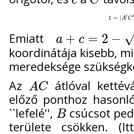
c
C
′
′
1
1
=
=
|
A
|
′
C
′
|
=
A
C
Emiatt
+
=
2
−
a
c
a
+
c
=
2
−
2
<
1
koordinátája kisebb, m
meredeksége szükségké
Az
átlóval ketté
A
C
A
C
előző ponthoz hasonl
``lefelé'',
csúcsot pedi
B
B
területe csökken. (I