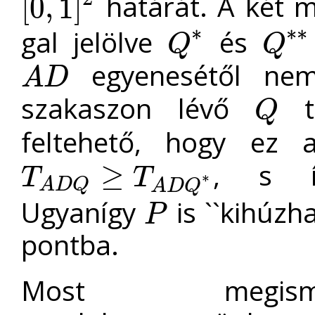
határát. A két 
[
0
,
1
]
[
0
,
1
]
2
∗
∗
∗
gal jelölve
és
Q
Q
Q
∗
Q
∗
∗
egyenesétől ne
A
D
A
D
szakaszon lévő
t
Q
Q
feltehető, hogy ez
, s 
≥
T
T
∗
T
A
D
Q
≥
T
A
D
Q
∗
A
D
Q
A
D
Q
Ugyanígy
is ``kihúzh
P
P
pontba.
Most megismé