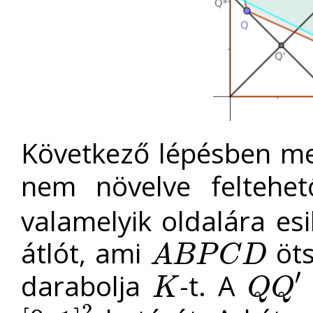
Következő lépésben m
nem növelve feltehe
valamelyik oldalára e
átlót, ami
öts
A
B
P
C
D
A
B
P
C
D
′
darabolja
-t. A
K
Q
Q
K
Q
Q
′
2