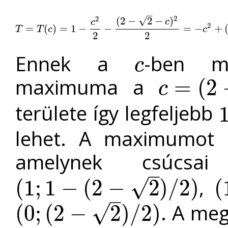
–
2
√
2
(
2
−
2
−
)
c
c
2
T
=
=
T
(
c
)
=
(
1
)
−
=
c
2
2
1
−
−
(
2
−
2
−
−
c
)
2
2
=
−
c
2
+
(
2
−
2
)
c
+
=
2
2
−
−
2
=
−
+
(
c
T
T
c
c
2
2
Ennek a
-ben m
c
c
maximuma a
=
(
2
c
c
=
(
2
−
2
)
/
2
területe így legfeljebb
1
lehet. A maximumot a
amelynek csúcs
–
,
√
(
1
;
1
−
(
2
−
2
)
/
2
)
(
(
1
;
1
−
(
2
−
2
)
/
2
)
(
1
–
. A meg
√
(
0
;
(
2
−
2
)
/
2
)
(
0
;
(
2
−
2
)
/
2
)