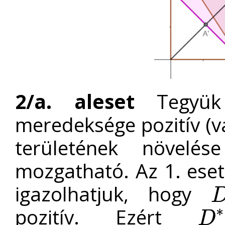
2/a. aleset
Tegyük
meredeksége pozitív (
területének növelé
mozgatható. Az 1. ese
igazolhatjuk, hogy
D
∗
pozitív. Ezért
D
D
∗
A