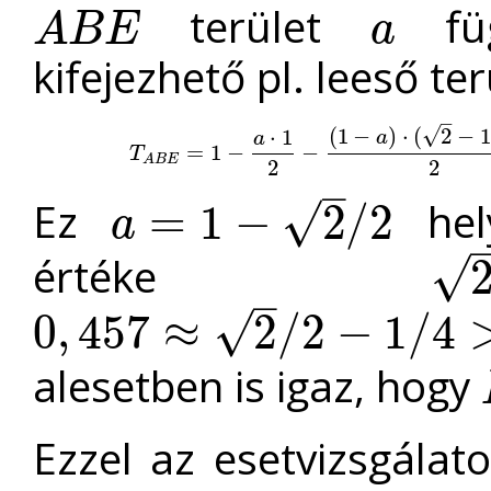
terület
füg
A
B
E
a
A
B
E
a
kifejezhető pl. leeső te
–
√
(
1
−
)
⋅
(
2
−
1
⋅
1
a
a
T
A
B
E
=
=
1
−
1
a
−
⋅
1
2
−
(
1
−
−
a
)
⋅
(
2
−
1
+
a
)
2
−
(
2
−
2
−
a
T
A
B
E
2
2
–
Ez
hel
√
=
1
−
2
/
2
a
a
=
1
−
2
/
2
értéke
√
2
/
2
−
1
–
√
0
,
457
≈
2
/
2
−
1
/
4
0
,
457
≈
2
/
2
−
1
/
4
>
2
−
1
≈
0
,
414
alesetben is igaz, hogy
Ezzel az esetvizsgálat