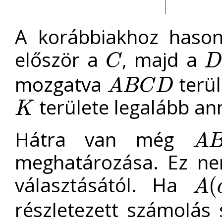
A korábbiakhoz hason
először a
, majd a
C
C
D
mozgatva
terül
A
B
C
D
A
B
C
D
területe legalább an
K
K
Hátra van még
A
A
B
E
meghatározása. Ez n
választásától. Ha
(
A
A
(
a
,
0
)
részletezett számolás 