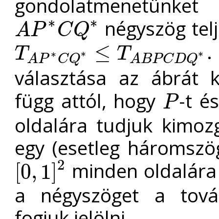
gondolatmenetünk
∗
∗
négyszög telje
A
P
C
Q
A
P
∗
C
Q
∗
.
≤
T
T
∗
∗
∗
T
A
P
∗
C
Q
∗
≤
T
A
B
P
C
D
Q
∗
A
P
C
Q
A
B
P
C
D
Q
választása az ábrát 
függ attól, hogy
-t é
P
P
oldalára tudjuk kimozg
egy (esetleg háromszö
2
minden oldalára 
[
0
,
1
]
[
0
,
1
]
2
a négyszöget a tov
fogjuk jelölni.