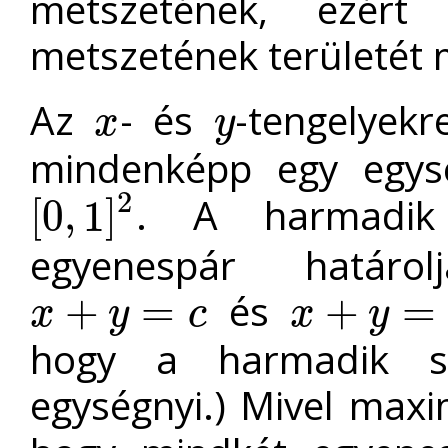
metszetének, ezér
metszetének területét 
Az
- és
-tengelyek
x
y
x
y
mindenképp egy egysé
2
. A harmadi
[
0
,
1
]
[
0
,
1
]
2
egyenespár határol
és
+
=
+
=
x
y
c
x
y
x
+
y
=
c
x
+
y
=
c
+
2
hogy a harmadik sá
egységnyi.) Mivel maxi