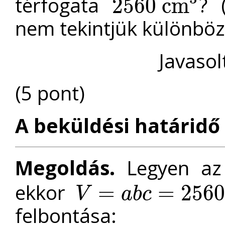
térfogata
? 
2560
c
m
2560
c
m
3
nem tekintjük különböz
Javasol
(5 pont)
A beküldési határidő 
Megoldás.
Legyen az
ekkor
=
=
256
V
a
b
c
V
=
a
b
c
=
2560
felbontása: