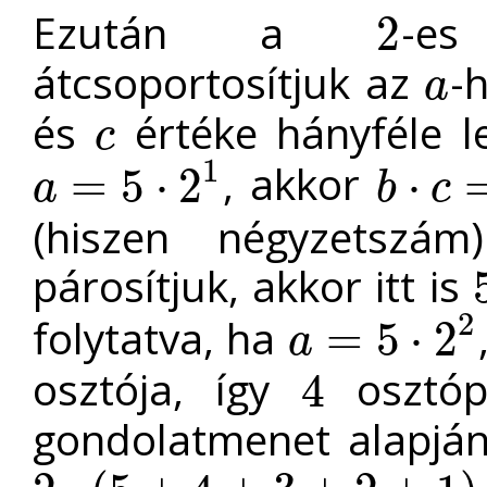
Ezután a
-es
2
2
átcsoportosítjuk az
-
a
a
és
értéke hányféle l
c
c
1
, akkor
=
5
⋅
2
⋅
a
b
c
a
=
5
⋅
2
1
b
⋅
c
=
2
8
(hiszen négyzetsz
párosítjuk, akkor itt is
5
2
folytatva, ha
=
5
⋅
2
a
a
=
5
⋅
2
2
osztója, így
osztópá
4
4
gondolatmenet alapján