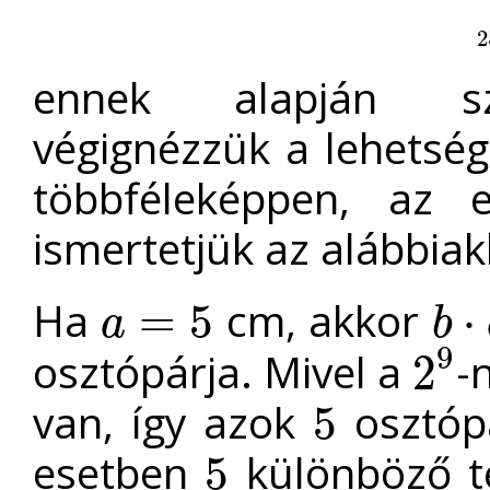
2
2
ennek alapján szi
végignézzük a lehetség
többféleképpen, az e
ismertetjük az alábbia
Ha
cm, akkor
=
5
⋅
a
b
a
=
5
b
⋅
c
=
2
9
osztópárja. Mivel a
-
2
2
9
van, így azok
osztópá
5
5
esetben
különböző té
5
5