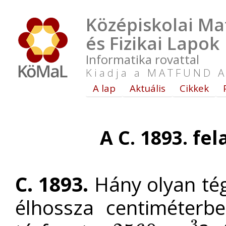
Középiskolai Ma
és Fizikai Lapok
Informatika rovattal
Kiadja a MATFUND A
A lap
Aktuális
Cikkek
A C. 1893. fe
C. 1893.
Hány olyan tég
élhossza centiméterb
3