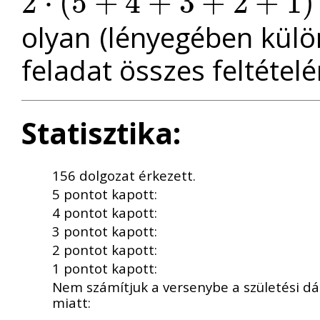
2
⋅
(
5
+
4
+
3
+
2
+
1
)
2
⋅
(
5
+
4
+
3
+
2
+
1
)
=
2
⋅
15
=
30.
olyan (lényegében külö
feladat összes feltétel
Statisztika:
156 dolgozat érkezett.
5 pontot kapott:
4 pontot kapott:
3 pontot kapott:
2 pontot kapott:
1 pontot kapott:
Nem számítjuk a versenybe a születési dá
miatt: