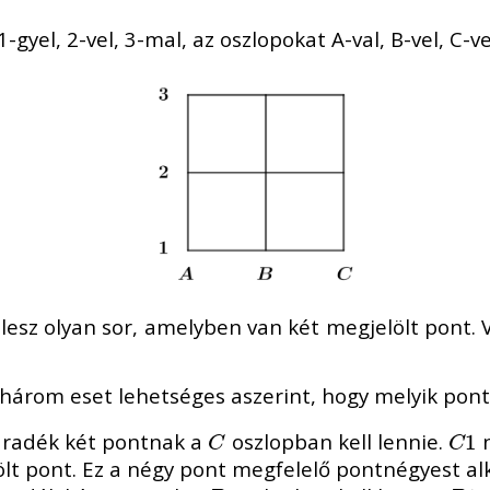
-gyel, 2-vel, 3-mal, az oszlopokat A-val, B-vel, C-
lesz olyan sor, amelyben van két megjelölt pont. V
 három eset lehetséges aszerint, hogy melyik pont
aradék két pontnak a
oszlopban kell lennie.
n
C
C
1
1
C
C
ölt pont. Ez a négy pont megfelelő pontnégyest al