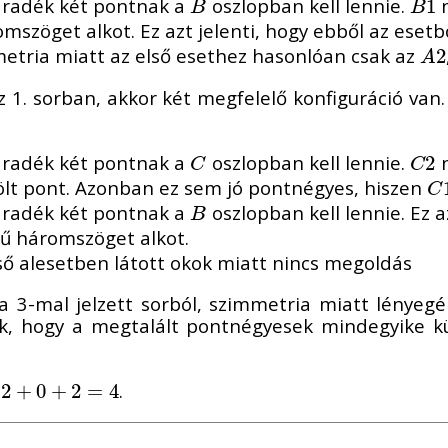
aradék két pontnak a
oszlopban kell lennie.
n
B
B
1
1
B
B
szöget alkot. Ez azt jelenti, hogy ebből az ese
metria miatt az első esethez hasonlóan csak az
A
2
2
A
z 1. sorban, akkor két megfelelő konfiguráció van.
aradék két pontnak a
oszlopban kell lennie.
n
C
C
2
2
C
C
lölt pont. Azonban ez sem jó pontnégyes, hiszen
C
C
aradék két pontnak a
oszlopban kell lennie. Ez
B
B
ű háromszöget alkot.
lső alesetben látott okok miatt nincs megoldás
a 3-mal jelzett sorból, szimmetria miatt lényegéb
ünk, hogy a megtalált pontnégyesek mindegyike
a
.
2
2
+
+
0
+
0
2
+
=
4
2
=
4