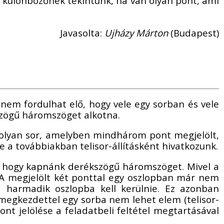
st különbözőnek tekintünk, ha van olyan pont, ami
Javasolta:
Ujházy Márton
(Budapest)
nem fordulhat elő, hogy vele egy sorban és vele
szögű háromszöget alkotna.
ő olyan sor, amelyben mindhárom pont megjelölt,
e a továbbiakban telisor-állításként hivatkozunk.
ül, hogy kapnánk derékszögű háromszöget. Mivel a
. A megjelölt két ponttal egy oszlopban már nem
 harmadik oszlopba kell kerülnie. Ez azonban
megkezdettel egy sorba nem lehet elem (telisor-
ont jelölése a feladatbeli feltétel megtartásával