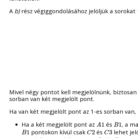
A
b)
rész végiggondolásához jelöljük a sorokat 1
Mivel négy pontot kell megjelölnünk, biztosan 
sorban van két megjelölt pont.
Ha van két megjelölt pont az 1-es sorban van,
Ha a két megjelölt pont az
és
, a m
A
1
1
B
1
1
A
B
pontokon kívül csak
és
lehet jel
B
1
1
C
2
2
C
3
3
B
C
C