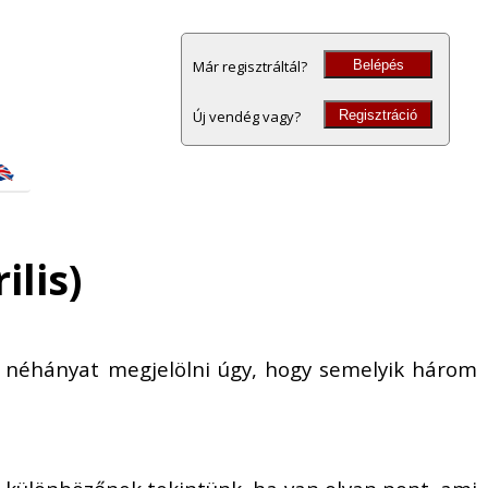
Belépés
Már regisztráltál?
Regisztráció
Új vendég vagy?
ilis)
nk néhányat megjelölni úgy, hogy semelyik három