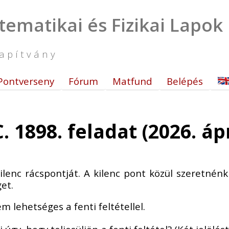
tematikai és Fizikai Lapok
apítvány
Pontverseny
Fórum
Matfund
Belépés
. 1898. feladat (2026. ápr
kilenc rácspontját. A kilenc pont közül szeretné
et.
lehetséges a fenti feltétellel.