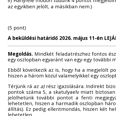
Hányféle módon tudunk 4 pontot megjelölni úg
b
)
)
b
az egyikben jelölt, a másikban nem.)
(5 pont)
A beküldési határidő 2026. május 11-én LEJÁ
Megoldás.
Mindkét feladatrészhez fontos észr
egy oszlopban egyaránt van egy-egy további m
Ebből következik az is, hogy ha a megjelölt 
hiszen a három közül valamelyikkel egy oszlopb
Térjünk rá az
a)
rész igazolására. Indirekt biz
pontok száma 5, a skatulyaelv miatt biztosan
jelölhetünk további pontot a fenti megjeg
lehetetlen, hiszen a harmadik oszlopban háro
állítás). Ez pedig ellentmondás, hiszen két h
lehetetlen.