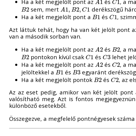
Ha a két megjelölt pont az
és
, a m
A
1
1
C
1
1
A
C
sem, mert
derékszögű három
B
2
2
A
1
1
,
,
B
2
,
2
C
,
1
1
B
A
B
C
Ha a két megjelölt pont a
és
, szim
B
1
1
C
1
1
B
C
Azt láttuk tehát, hogy ha van két jelölt pont a
van a második sorban van.
Ha a két megjelölt pont az
és
, a m
A
2
2
B
2
2
A
B
pontokon kívül csak
és
lehet je
B
2
2
C
1
1
C
3
3
B
C
C
Ha a két megjelölt pont az
és
, a m
A
2
2
C
2
2
A
C
jelöltekkel a
és
egyaránt derékszög
B
1
1
B
3
3
B
B
Ha a két megjelölt pontok
és
, az e
B
2
2
C
2
2
B
C
Az az eset pedig, amikor van két jelölt pont 
valósítható meg. Azt is fontos megjegyezn
különböző esetekből.
Összegezve, a megfelelő pontnégyesek szám