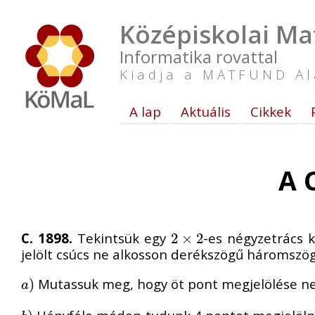
Középiskolai Ma
Informatika rovattal
Kiadja a MATFUND Al
A lap
Aktuális
Cikkek
A C
C. 1898.
Tekintsük egy
-es négyzetrács 
2
2
×
×
2
2
jelölt csúcs ne alkosson derékszögű háromszög
Mutassuk meg, hogy öt pont megjelölése nem 
a
)
)
a