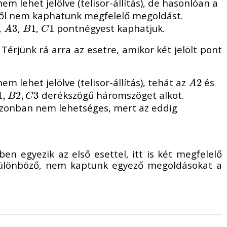
em lehet jelölve (telisor-állítás), de hasonlóan a
tből nem kaphatunk megfelelő megoldást.
,
,
,
pontnégyest kaphatjuk.
A
3
3
B
1
1
C
1
1
A
B
C
 Térjünk rá arra az esetre, amikor két jelölt pont
em lehet jelölve (telisor-állítás), tehát az
és
A
2
2
A
derékszögű háromszöget alkot.
1
1
,
,
B
2
,
2
C
,
3
3
B
C
 azonban nem lehetséges, mert az eddig
en egyezik az első esettel, itt is két megfelelő
 különböző, nem kaptunk egyező megoldásokat a