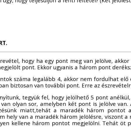
y, hogy teljesüljön a fenti feltétel? (Két jelölé
RT.
evétel, hogy ha egy pont meg van jelölve, akkor 
egjelölt pont. Ekkor ugyanis a három pont derék
pontok száma legalább 4, akkor nem fordulhat el
an biztosan van további pont. Erre az észrevételr
onyítunk, tegyük fel, hogy jelölhető 5 pont anélk
 van olyan sor, amelyben két pont is jelölve van
yzésünk miatt,tehát a maradék három pontot a
m hely van a maradék három jelölésre, viszont a 
elyen kellene három pontot megjelölni. Tehát öt p