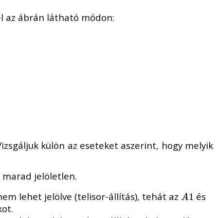
vel az ábrán látható módon:
izsgáljuk külön az eseteket aszerint, hogy melyik
 marad jelöletlen.
em lehet jelölve (telisor-állítás), tehát az
és
A
1
1
A
kot.