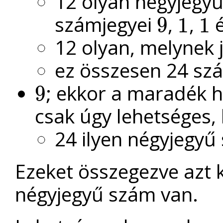
12 olyan négyjegy
számjegyei
,
,
9
1
1
9
1
1
12 olyan, melynek 
ez összesen 24 sz
; ekkor a maradék 
9
9
csak úgy lehetséges,
24 ilyen négyjegyű
Ezeket összegezve azt 
négyjegyű szám van.