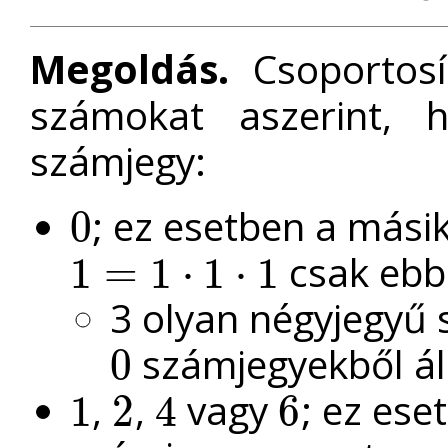
Megoldás.
Csoportosí
számokat aszerint, 
számjegy:
; ez esetben a más
0
0
csak ebbe
1
=
1
⋅
1
⋅
1
1
=
1
⋅
1
⋅
1
3 olyan négyjegyű
számjegyekből áll
0
0
,
,
vagy
; ez es
1
2
4
6
1
2
4
6