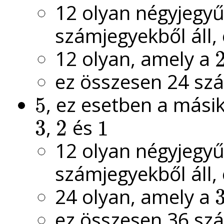
12 olyan négyjegy
számjegyekből áll,
12 olyan, amely a
2
ez összesen 24 sz
, ez esetben a más
5
5
,
és
3
2
1
3
2
1
12 olyan négyjegy
számjegyekből áll,
24 olyan, amely a
3
ez összesen 36 sz