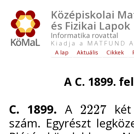
Középiskolai Ma
és Fizikai Lapok
Informatika rovattal
Kiadja a MATFUND A
A lap
Aktuális
Cikkek
A C. 1899. fe
C. 1899.
A
két 
2227
2227
szám. Egyrészt legköz