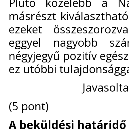
Plútó közelebb a N
másrészt kiválaszthat
ezeket összeszorozv
eggyel nagyobb sz
négyjegyű pozitív egés
ez utóbbi tulajdonságg
Javasolt
(5 pont)
A beküldési határidő 