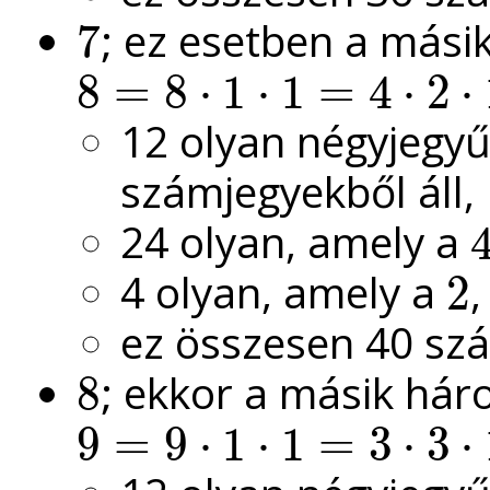
; ez esetben a más
7
7
8
=
8
⋅
1
⋅
1
=
4
⋅
2
⋅
8
=
8
⋅
1
⋅
1
=
4
⋅
2
⋅
1
=
2
⋅
2
⋅
2
12 olyan négyjegy
számjegyekből áll,
24 olyan, amely a
4
4 olyan, amely a
2
2
ez összesen 40 sz
; ekkor a másik hár
8
8
9
=
9
⋅
1
⋅
1
=
3
⋅
3
⋅
9
=
9
⋅
1
⋅
1
=
3
⋅
3
⋅
1