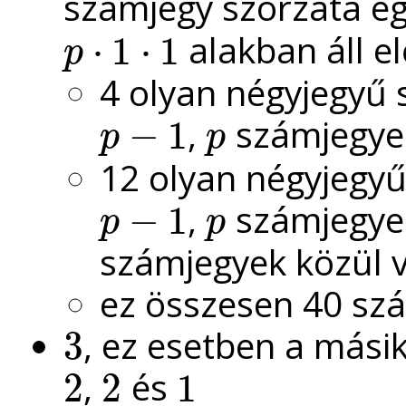
számjegy szorzata e
alakban áll e
⋅
1
⋅
1
p
p
⋅
1
⋅
1
4 olyan négyjegyű
,
számjegyek
−
1
p
p
p
−
1
p
12 olyan négyjegy
,
számjegyek
−
1
p
p
p
−
1
p
számjegyek közül v
ez összesen 40 sz
, ez esetben a más
3
3
,
és
2
2
1
2
2
1