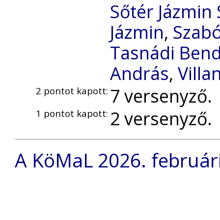
Sőtér Jázmin 
Jázmin
,
Szab
Tasnádi Ben
András
,
Villa
7 versenyző.
2 pontot kapott:
2 versenyző.
1 pontot kapott:
A KöMaL 2026. februári 