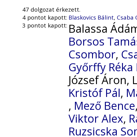
47 dolgozat érkezett.
4 pontot kapott:
Blaskovics Bálint
,
Csaba 
Balassa Ádá
3 pontot kapott:
Borsos Tamá
Csombor
,
Cs
Győrffy Réka
József Áron, 
Kristóf Pál
,
Ma
,
Mező Bence
Viktor Alex
,
R
Ruzsicska S