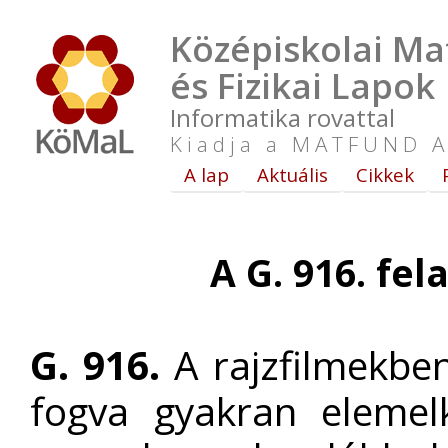
Középiskolai Ma
és Fizikai Lapok
Informatika rovattal
Kiadja a MATFUND A
A lap
Aktuális
Cikkek
A G. 916. fel
G. 916.
A rajzfilmekben
fogva gyakran elemelk