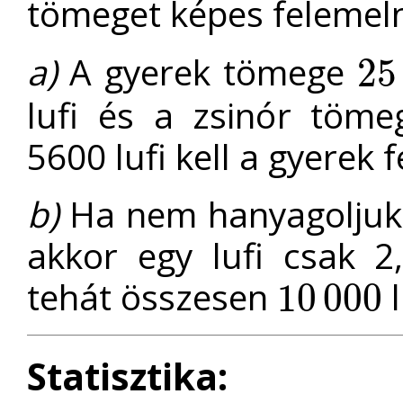
tömeget képes felemeln
a)
A gyerek tömege
25
25
00
lufi és a zsinór töme
5600 lufi kell a gyerek
b)
Ha nem hanyagoljuk e
akkor egy lufi csak 
tehát összesen
l
10
000
10
000
Statisztika: