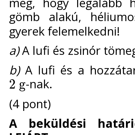
meg, hogy legalább
gömb alakú, héliumo
gyerek felemelkedni!
a)
A lufi és zsinór töme
b)
A lufi és a hozzáta
-nak.
2
g
2
g
(4 pont)
A beküldési határ