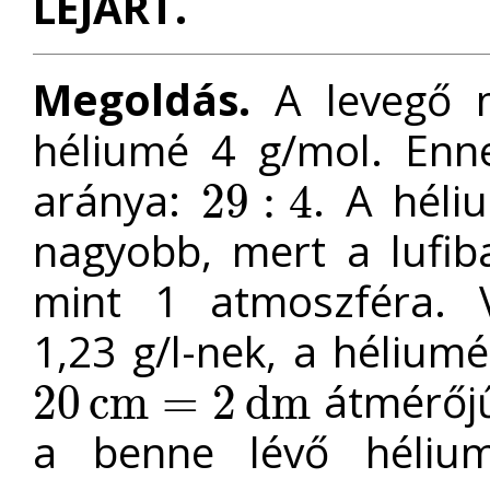
LEJÁRT.
Megoldás.
A levegő m
héliumé 4 g/mol. Enn
aránya:
. A héli
29
:
4
29
:
4
nagyobb, mert a lufi
mint 1 atmoszféra. 
1,23 g/l-nek, a héliumé
átmérőjű 
20
c
m
=
2
d
m
20
c
m
=
2
d
m
a benne lévő héli