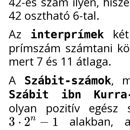
42-es szám ilyen, hisz
42 osztható 6-tal.
Az
két 
interprímek
prímszám számtani köz
mert 7 és 11 átlaga.
A
, 
Szábit-számok
Szábit ibn Kurra
olyan pozitív egész 
alakban, 
n
3
⋅
2
−
1
3
⋅
2
n
−
1