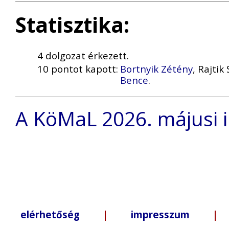
Statisztika:
4 dolgozat érkezett.
10 pontot kapott:
Bortnyik Zétény
, Rajti
Bence
.
A KöMaL 2026. májusi i
elérhetőség
|
impresszum
| +3