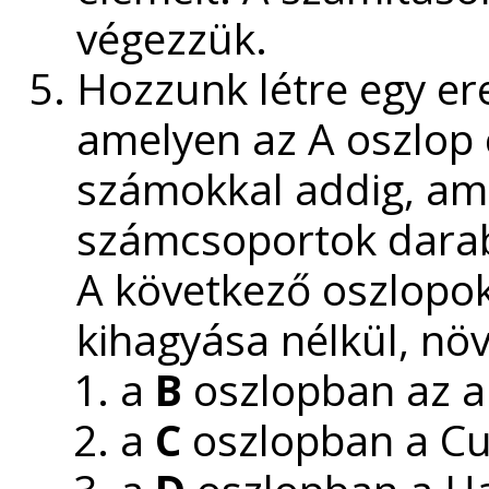
végezzük.
Hozzunk létre egy e
amelyen az A oszlop ce
számokkal addig, ame
számcsoportok dar
A következő oszlopo
kihagyása nélkül, nö
a
B
oszlopban az a
a
C
oszlopban a Cu