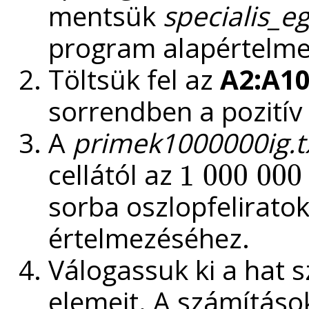
mentsük
specialis_e
program alapértelm
Töltsük fel az
A2:A1
sorrendben a pozitív
A
primek1000000ig.t
cellától az
1
000
000
1
000
000
sorba oszlopfelirato
értelmezéséhez.
Válogassuk ki a hat
elemeit. A számítás