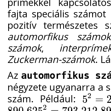
prímekkel kapcsolato
fajta speciális számo
pozitív természetes 
automorfikus számok
számok
,
interpríme
Zuckerman-számok
. L
Az
automorfikus sz
négyzete ugyanarra a 
2
szám. Például:
5
=
5
2
=
25
2
890
625
=
793
212
8