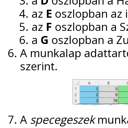
a
D
oszlopban a H
az
E
oszlopban az i
az
F
oszlopban a S
a
G
oszlopban a Z
A munkalap adattar
szerint.
A
specegeszek
munkal