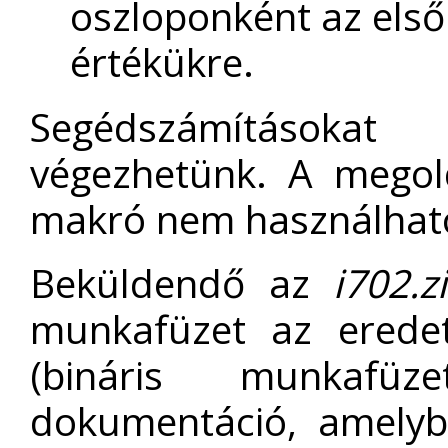
oszloponként az első 
értékükre.
Segédszámításoka
végezhetünk. A megol
makró nem használhat
Beküldendő az
i702.z
munkafüzet az erede
(bináris munkafü
dokumentáció, amelyb