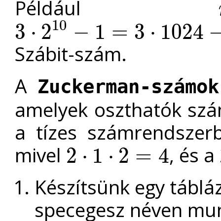
Például
10
3
⋅
2
−
1
=
3
⋅
1024
3
⋅
2
10
−
1
=
3
⋅
1024
−
1
=
3072
−
1
=
3071
Szábit-szám.
A
Zuckerman-számok
amelyek oszthatók szám
a tízes számrendszer
mivel
, és a
2
⋅
1
⋅
2
=
4
2
⋅
1
⋅
2
=
4
Készítsünk egy tábl
specegesz néven mu