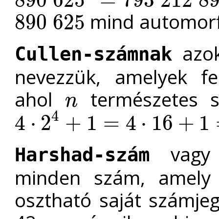
890
625
2
=
793
212
890
625
mind automorf
890
625
890
625
azok
Cullen-számnak
nevezzük, amelyek fe
ahol
természetes 
n
n
4
4
⋅
2
+
1
=
4
⋅
16
+
1
4
⋅
2
4
+
1
=
4
⋅
16
+
1
=
65
vagy
Harshad-szám
minden szám, amely 
osztható saját számjeg