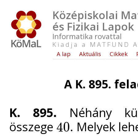
Középiskolai Ma
és Fizikai Lapok
Informatika rovattal
Kiadja a MATFUND A
A lap
Aktuális
Cikkek
A K. 895. fel
K. 895.
Néhány külö
összege
. Melyek leh
40
40