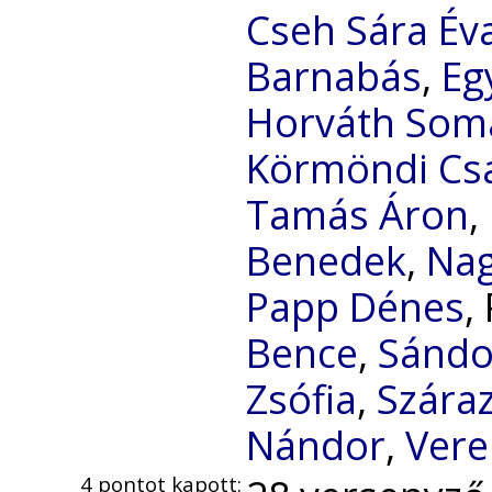
Cseh Sára Év
Barnabás
,
Eg
Horváth Som
Körmöndi Cs
Tamás Áron
,
Benedek
,
Na
Papp Dénes
,
Bence
,
Sándo
Zsófia
,
Szára
Nándor
,
Vere
4 pontot kapott: