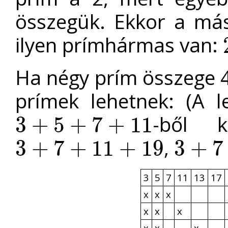
összegük. Ekkor a más
ilyen prímhármas van:
Ha négy prím összege 4
prímek lehetnek: (A 
-ből k
3
+
5
+
7
+
11
3
+
5
+
7
+
11
,
3
+
7
+
11
+
19
3
+
7
3
+
7
+
11
+
19
3
+
7
+
13
+
17
3
5
7
11
13
17
x
x
x
x
x
x
x
x
x