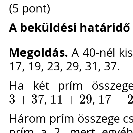
(5 pont)
A beküldési határidő 
Megoldás.
A 40-nél kis
17, 19, 23, 29, 31, 37.
Ha két prím összege
,
,
3
+
37
11
+
29
17
+
3
+
37
11
+
29
17
+
23
Három prím összege csa
prím a 2, mert egyéb