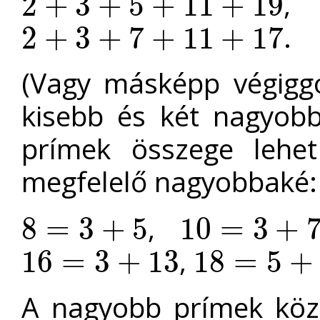
2
+
3
+
5
+
11
+
19
2
+
3
+
5
+
11
+
19
.
2
+
3
+
7
+
11
+
17
2
+
3
+
7
+
11
+
17
(Vagy másképp végiggo
kisebb és két nagyob
prímek összege lehet
megfelelő nagyobbaké: 3
,
8
=
3
+
5
10
=
3
+
8
=
3
+
5
10
=
3
+
7
,
16
=
3
+
13
18
=
5
+
16
=
3
+
13
18
=
5
+
13
=
7
+
11
A nagyobb prímek köz