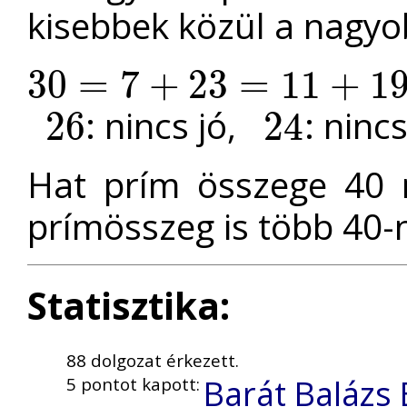
kisebbek közül a nagyob
30
=
7
+
23
=
11
+
1
30
=
7
+
23
=
11
+
19
=
13
+
17
: nincs jó,
: ninc
26
24
26
24
Hat prím összege 40 
prímösszeg is több 40
Statisztika:
88 dolgozat érkezett.
Barát Balázs
5 pontot kapott: