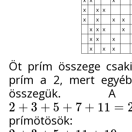
x
x
x
x
x
x
x
x
x
x
x
x
x
x
x
x
x
Öt prím összege csaki
prím a 2, mert egyéb
összegük. A
2
+
3
+
5
+
7
+
11
=
2
+
3
+
5
+
7
+
11
=
28
prímötö