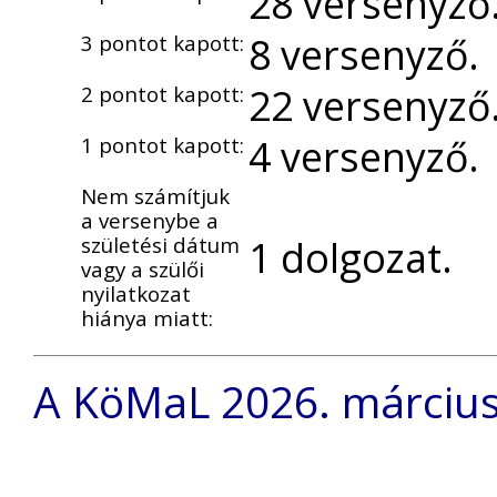
28 versenyző
8 versenyző.
3 pontot kapott:
22 versenyző
2 pontot kapott:
4 versenyző.
1 pontot kapott:
Nem számítjuk
a versenybe a
születési dátum
1 dolgozat.
vagy a szülői
nyilatkozat
hiánya miatt:
A KöMaL 2026. március