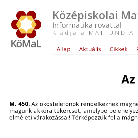
Középiskolai Ma
Informatika rovattal
Kiadja a MATFUND Al
A lap
Aktuális
Cikkek
Az 
M. 450.
Az okostelefonok rendelkeznek mágnese
magunk akkora tekercset, amelybe belehelyez
elméleti várakozással! Térképezzük fel a mág