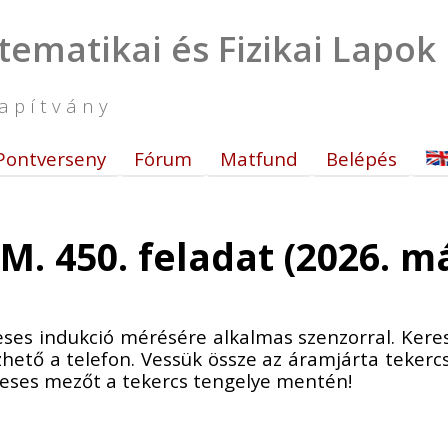
tematikai és Fizikai Lapok
apítvány
Pontverseny
Fórum
Matfund
Belépés
M. 450. feladat (2026. m
s indukció mérésére alkalmas szenzorral. Keressü
hető a telefon. Vessük össze az áramjárta teker
neses mezőt a tekercs tengelye mentén!