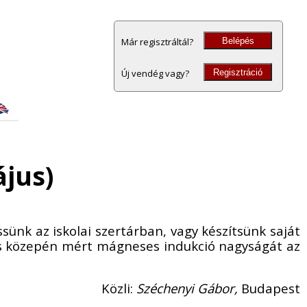
Belépés
Már regisztráltál?
Regisztráció
Új vendég vagy?
ájus)
nk az iskolai szertárban, vagy készítsünk saját
cs közepén mért mágneses indukció nagyságát az
Közli:
Széchenyi Gábor,
Budapest