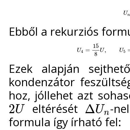
U
U
n
Ebből a rekurziós form
15
U
4
=
=
15
8
U
,
U
,
5
=
31
16
U
U
U
U
4
5
8
Ezek alapján sejthet
kondenzátor feszültsé
hoz, jóllehet azt soha
eltérését
-ne
2
Δ
U
U
2
U
Δ
U
n
n
formula így írható fel: