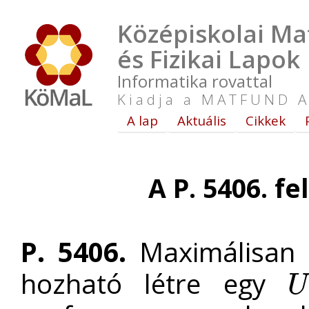
Középiskolai Ma
és Fizikai Lapok
Informatika rovattal
Kiadja a MATFUND A
A lap
Aktuális
Cikkek
A P. 5406. fe
P. 5406.
Maximálisan 
hozható létre egy
U
U