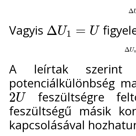
Δ
Δ
Vagyis
figyel
Δ
=
U
U
1
Δ
U
1
=
U
Δ
Δ
U
n
U
A leírtak szerint
potenciálkülönbség 
feszültségre fel
2
U
2
U
feszültségű másik ko
kapcsolásával hozhatun