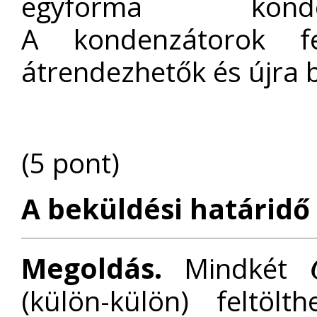
egyforma konden
A kondenzátorok fe
átrendezhetők és újra 
(5 pont)
A beküldési határidő 
Megoldás.
Mindkét
(külön-külön) feltölt