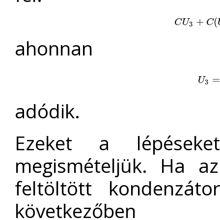
C
U
3
+
+
C
(
U
3
(
C
U
C
3
ahonnan
U
3
=
=
U
3
adódik.
Ezeket a lépések
megismételjük. Ha 
feltöltött kondenzát
következőben