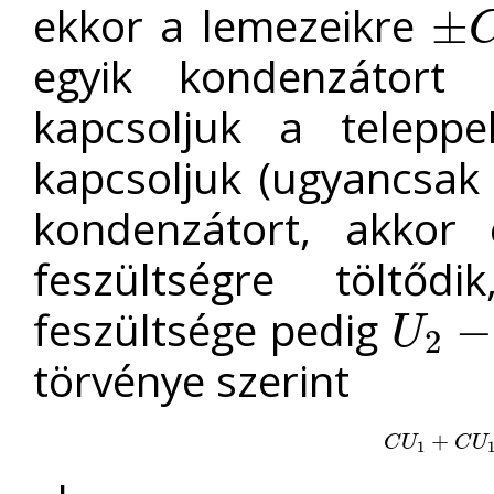
ekkor a lemezeikre
±
±
C
U
1
egyik kondenzátort 
kapcsoljuk a telepp
kapcsoljuk (ugyancsak 
kondenzátort, akkor
feszültségre töltő
feszültsége pedig
−
U
2
U
2
−
U
törvénye szerint
C
U
1
+
+
C
U
1
=
C
U
C
U
1