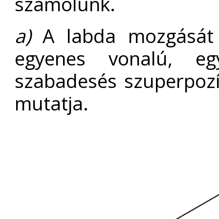
számolunk.
a)
A labda mozgását 
egyenes vonalú, e
szabadesés szuperpozí
mutatja.