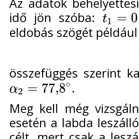
Az adatok behelyettesí
idő jön szóba:
=
0
t
1
t
1
=
0,446
s
eldobás szögét például
összefüggés szerint 
∘
.
=
77
,
8
α
2
α
2
=
77
,
8
∘
Meg kell még vizsgál
esetén a labda leszálló
célt, mert csak a lesz