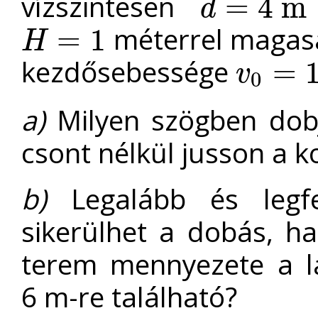
vízszintesen
=
4
m
d
d
=
4
m
méterrel magasa
=
1
H
H
=
1
kezdősebessége
=
v
0
v
0
=
10
m
/
s
a)
Milyen szögben dobj
csont nélkül jusson a 
b)
Legalább és legf
sikerülhet a dobás, h
terem mennyezete a l
6 m-re található?