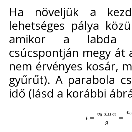
Ha növeljük a kezd
lehetséges pálya közül
amikor a labda a
csúcspontján megy át 
nem érvényes kosár, me
gyűrűt). A parabola cs
idő (lásd a korábbi ábrá
v
sin
v
α
0
0
t
=
=
v
0
sin
α
g
=
v
0
=
H
+
g
t
g