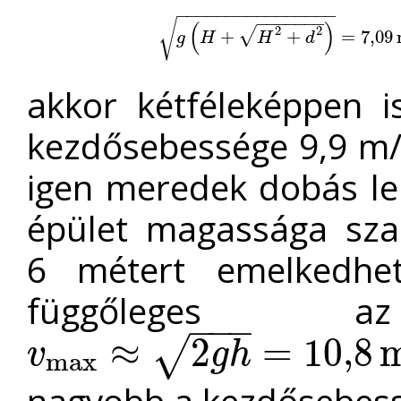
−
−
−
−
−
−
−
−
−
−
−
−
−
−
−
−
−
−
−
−
−
−
−
√
(
)
2
2
√
g
(
H
+
H
2
+
+
d
2
)
=
7
,
09
+
m
/
s
<
v
=
0
<
7
g
,
d
09
(
2
g
H
H
d
akkor kétféleképpen i
kezdősebessége 9,9 m/
igen meredek dobás leh
épület magassága szab
6 métert emelkedhet
függőleges 
−
−
−
≈
2
=
10
,
8
√
v
g
h
m
a
x
v
m
a
x
≈
2
g
h
=
10
,
8
m
/
s