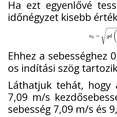
Ha ezt egyenlővé tess
időnégyzet kisebb érté
−
−
−
√
(
v
0
=
=
g
d
(
2
H
d
v
g
d
0
Ehhez a sebességhez 0,
os indítási szög tartozik
Láthatjuk tehát, hogy
7,09 m/s kezdősebessé
sebesség 7,09 m/s és 9,