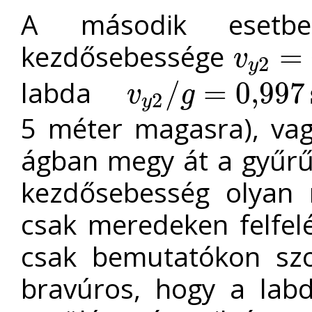
A második esetbe
kezdősebessége
=
v
2
v
y
2
=
v
0
sin
α
2
y
labda
/
=
0,997
v
g
2
v
y
2
/
g
=
0,997
s
y
5 méter magasra), vag
ágban megy át a gyűrű
kezdősebesség olyan 
csak meredeken felfelé 
csak bemutatókon szo
bravúros, hogy a la