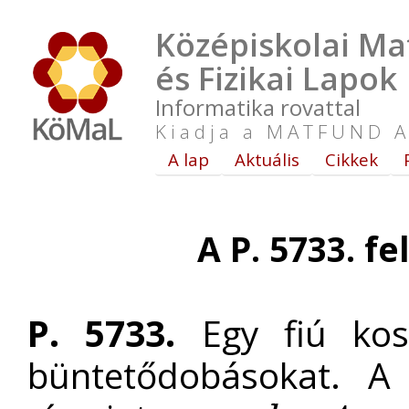
Középiskolai Ma
és Fizikai Lapok
Informatika rovattal
Kiadja a MATFUND A
A lap
Aktuális
Cikkek
A P. 5733. f
P. 5733.
Egy fiú kosá
büntetődobásokat. A 