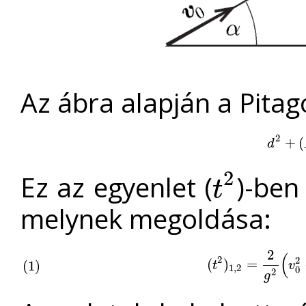
Az ábra alapján a Pitago
2
d
2
+
+
(
H
(
d
2
Ez az egyenlet (
)-ben
t
t
2
melynek megoldása:
2
(
2
2
(
(
t
2
)
)
1
,
2
=
=
2
g
2
(
v
0
2
(
(
1
1
)
)
t
v
1
,
2
0
2
g