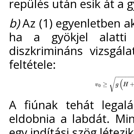
repülés után esik át a 
b)
Az (1) egyenletben a
ha a gyökjel alatti
diszkrimináns vizsgál
feltétele:
−
−
−
−
−
√
(
v
0
≥
≥
g
(
H
+
H
2
+
d
v
g
H
0
A fiúnak tehát legal
eldobnia a labdát. Mi
egy indítási szög létezik