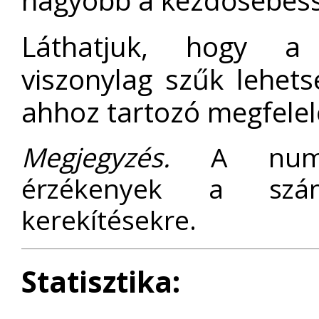
nagyobb a kezdősebes
Láthatjuk, hogy a 
viszonylag szűk lehets
ahhoz tartozó megfelelő
Megjegyzés.
A numeri
érzékenyek a szám
kerekítésekre.
Statisztika: