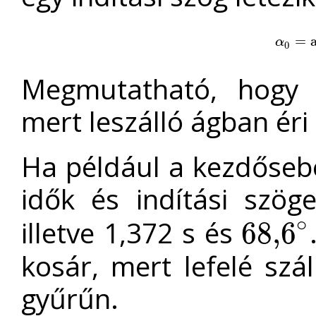
α
0
=
=
ar
α
0
Megmutatható, hogy i
mert leszálló ágban éri 
Ha például a kezdősebe
idők és indítási szö
∘
illetve 1,372 s és
68
,
6
68
,
6
∘
kosár, mert lefelé sz
gyűrűn.