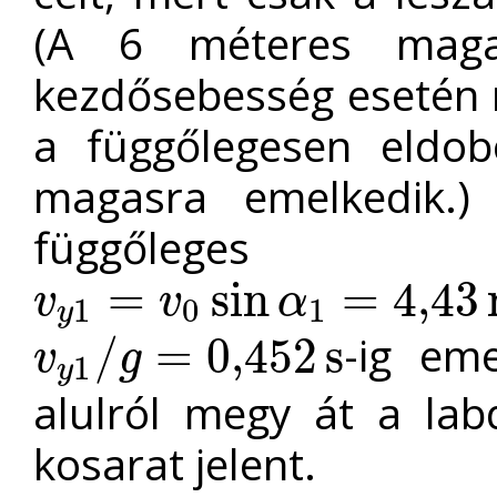
(A 6 méteres maga
kezdősebesség esetén 
a függőlegesen eldob
magasra emelkedik.)
függőleges 
=
sin
=
4
,
43
v
v
α
1
0
1
v
y
1
=
v
0
sin
α
1
=
4
,
43
m
/
s
y
-ig eme
/
=
0,452
s
v
g
1
v
y
1
/
g
=
0,452
s
y
alulról megy át a lab
kosarat jelent.