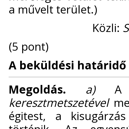
a művelt terület.)
Közli:
S
(5 pont)
A beküldési határidő 
Megoldás.
a)
A n
keresztmetszetével
meg
égitest, a kisugárzá