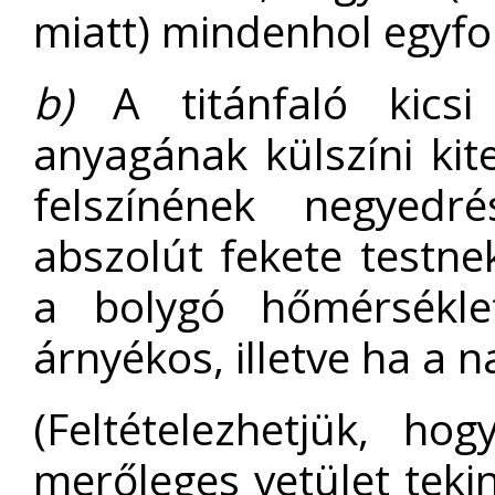
miatt) mindenhol egyf
b)
A titánfaló kics
anyagának külszíni ki
felszínének negyedré
abszolút fekete testne
a bolygó hőmérsékl
árnyékos, illetve ha a 
(Feltételezhetjük, h
merőleges vetület tekin