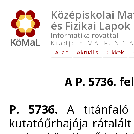
Középiskolai Ma
és Fizikai Lapok
Informatika rovattal
Kiadja a MATFUND A
A lap
Aktuális
Cikkek
A P. 5736. f
P. 5736.
A titánfaló 
kutatóűrhajója rátalál