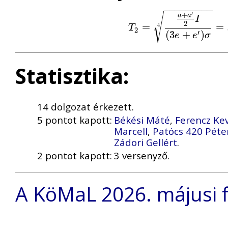
−
−
−
−
−
−
−
−
−
′
+
√
a
a
I
2
T
2
=
=
a
+
a
′
2
I
(
3
e
+
e
′
)
σ
4
=
=
3
4
T
2
(
3
+
)
′
e
e
σ
Statisztika:
14 dolgozat érkezett.
5 pontot kapott:
Békési Máté
,
Ferencz Ke
Marcell
,
Patócs 420 Péte
Zádori Gellért
.
2 pontot kapott:
3 versenyző.
A KöMaL 2026. májusi fi