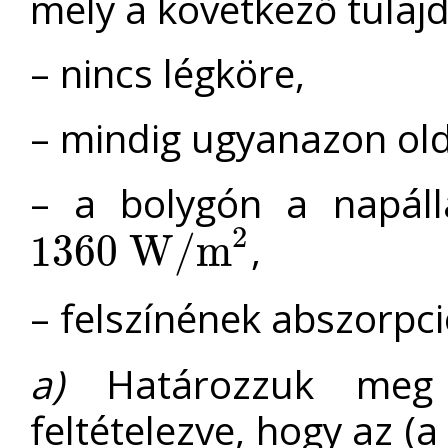
mely a következő tulaj
– nincs légköre,
– mindig ugyanazon olda
– a bolygón a napáll
2
,
1360
W
/
m
1360
W
/
m
2
– felszínének abszorpc
a)
Határozzuk meg a
feltételezve, hogy az (a