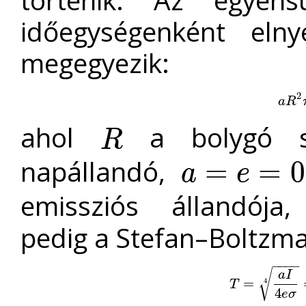
történik. Az egyen
időegységenként elny
megegyezik:
2
a
R
2
a
R
ahol
a bolygó 
R
R
napállandó,
=
=
0
a
e
a
=
e
=
0
,
5
emissziós állandój
pedig a Stefan–Boltzma
−
−
−
−
√
a
I
T
=
=
a
I
4
e
σ
4
=
I
4
4
T
4
e
σ