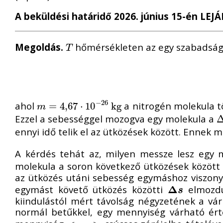
A beküldési határidő 2026. június 15-én LEJÁ
Megoldás.
hőmérsékleten az egy szabadsági
T
T
−
26
ahol
a nitrogén molekula 
m
=
=
4
,
67
4
,
67
⋅
10
⋅
−
10
26
k
g
k
g
m
Ezzel a sebességgel mozogva egy molekula a
Δ
ennyi idő telik el az ütközések között. Ennek
A kérdés tehát az, milyen messze lesz egy m
molekula a soron következő ütközések közöt
az ütközés utáni sebesség egymáshoz viszonyí
egymást követő ütközés közötti
Δ
elmozd
Δ
s
s
kiindulástól mért távolság négyzetének a vá
normál betűkkel, egy mennyiség várható érté