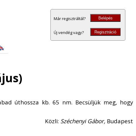
Belépés
Már regisztráltál?
Regisztráció
Új vendég vagy?
ájus)
abad úthossza kb. 65 nm. Becsüljük meg, hogy
Közli:
Széchenyi Gábor,
Budapest