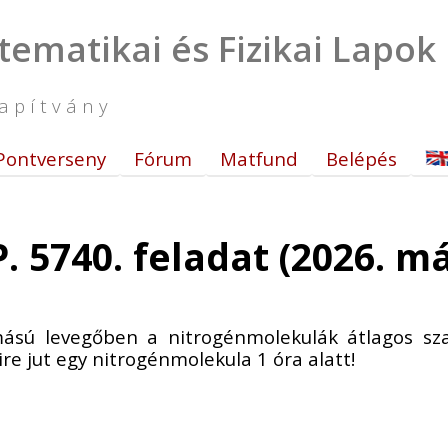
tematikai és Fizikai Lapok
apítvány
Pontverseny
Fórum
Matfund
Belépés
P. 5740. feladat (2026. m
ású levegőben a nitrogénmolekulák átlagos sz
re jut egy nitrogénmolekula 1 óra alatt!