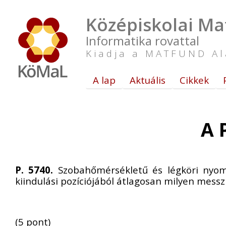
Középiskolai Ma
Informatika rovattal
Kiadja a MATFUND Al
A lap
Aktuális
Cikkek
A 
P. 5740.
Szobahőmérsékletű és légköri nyom
kiindulási pozíciójából átlagosan milyen messzi
(5 pont)