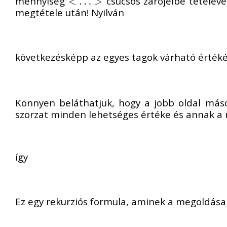
mennyiség
csúcsos zárójelbe tételével
<
<
…
…
>
>
megtétele után! Nyilván
következésképp az egyes tagok várható értékér
Könnyen beláthatjuk, hogy a jobb oldal máso
szorzat minden lehetséges értéke és annak a 
így
Ez egy rekurziós formula, aminek a megoldása