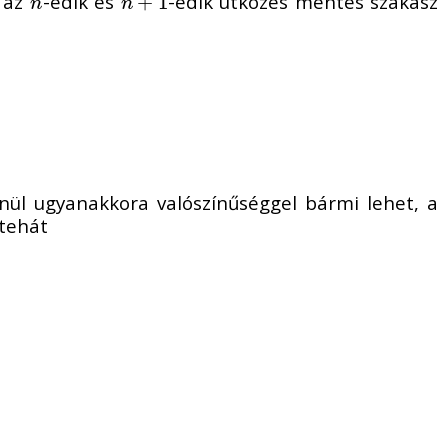
a az
-edik és
-edik ütközés mentes szakasz
n
n
+
+
1
1
n
n
enül ugyanakkora valószínűséggel bármi lehet, a
 tehát