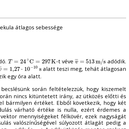
lekula átlagos sebessége
∘
dó.
-t véve
adódik.
T
=
=
24
24
∘
C
=
C
297
=
K
297
K
v
¯
=
=
513
513
m
m
/
s
/
s
¯
¯
¯
T
v
−
10
alatt teszi meg, tehát átlagosan
1
,
=
27
1
⋅
10
,
27
−
⋅
10
10
s
s
¯
¯
¯
v
zik egy óra alatt.
becslésünk során feltételezzük, hogy kiszemelt
rán nincs kitüntetett irány, az ütközés előtti és
el bármilyen értéket. Ebből következik, hogy két
dulás várható értéke is nulla, ezért érdemes a
a vektor mennyiségeket félkövér, ezek nagyságát
lás valószínűségével súlyozott átlagát pedig a