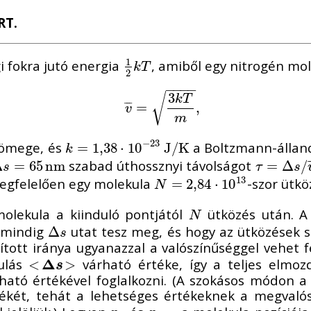
RT.
1
 fokra jutó energia
, amiből egy nitrogén mo
1
2
k
T
k
T
2
−
−
−
−
3
√
k
T
v
¯
=
=
3
k
T
m
,
,
¯
¯
¯
v
m
−
23
tömege, és
a Boltzmann-állan
k
=
=
1
,
38
1
,
38
⋅
10
⋅
−
10
23
J
/
K
J
/
K
k
szabad úthossznyi távolságot
Δ
s
=
65
=
n
65
m
n
m
τ
=
=
Δ
s
Δ
/
v
¯
/
=
s
τ
s
13
 megfelelően egy molekula
-szor ütkö
N
=
=
2
,
84
2
,
84
⋅
10
⋅
13
10
N
olekula a kiinduló pontjától
ütközés után. A 
N
N
t mindig
utat tesz meg, és hogy az ütközések so
Δ
Δ
s
s
tott iránya ugyanazzal a valószínűséggel vehet f
ulás
Δ
várható értéke, így a teljes elmoz
<
<
Δ
s
>
>
s
rható értékével foglalkozni. (A szokásos módon 
két, tehát a lehetséges értékeknek a megvalósu