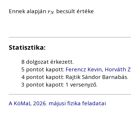
Ennek alapján
becsült értéke
r
N
r
N
Statisztika:
8 dolgozat érkezett.
5 pontot kapott:
Ferencz Kevin
,
Horváth 
4 pontot kapott:
Rajtik Sándor Barnabás.
3 pontot kapott:
1 versenyző.
A KöMaL 2026. májusi fizika feladatai