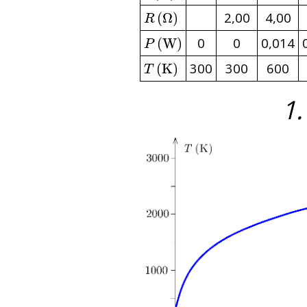
2,00
4,00
R
(
Ω
(
Ω
)
)
R
0
0
0,014
P
(
W
(
W
)
)
P
300
300
600
T
(
(
K
K
)
)
T
1.