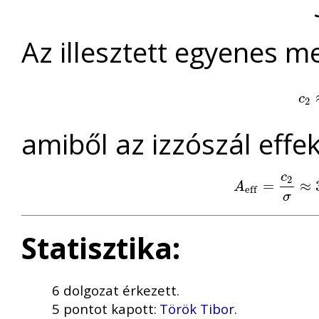
Az illesztett egyenes 
c
2
c
2
amiből az izzószál effek
c
2
A
e
f
=
=
c
2
σ
≈
3
≈
,
5
A
e
f
f
σ
Statisztika:
6 dolgozat érkezett.
5 pontot kapott:
Török Tibor
.