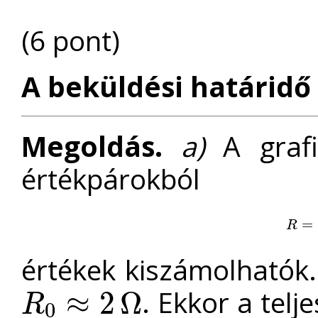
(6 pont)
A beküldési határidő 
Megoldás.
a)
A grafi
értékpárokból
R
=
=
U
I
R
értékek kiszámolhatók
. Ekkor a telj
≈
2
Ω
R
0
R
0
≈
2
Ω