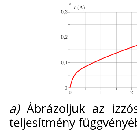
a)
Ábrázoljuk az izzós
teljesítmény függvényé