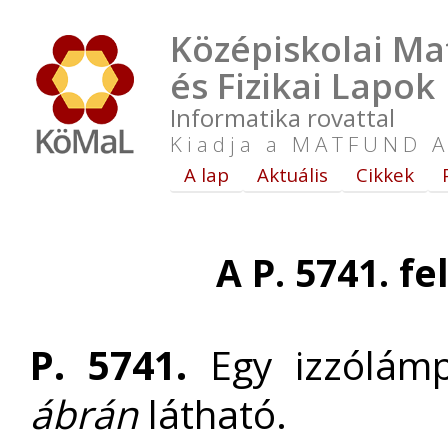
Középiskolai Ma
és Fizikai Lapok
Informatika rovattal
Kiadja a MATFUND A
A lap
Aktuális
Cikkek
A P. 5741. f
P. 5741.
Egy izzólá
ábrán
látható.