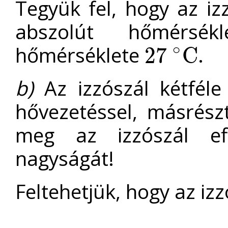
Tegyük fel, hogy az iz
abszolút hőmérsék
∘
hőmérséklete
.
27
C
27
∘
C
b)
Az izzószál kétféle
hővezetéssel, másrész
meg az izzószál eff
nagyságát!
Feltehetjük, hogy az izz