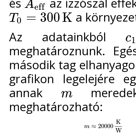
és
az izzószál effe
A
e
f
f
A
e
f
a környeze
=
300
K
T
0
T
0
=
300
K
Az adatainkból
c
1
c
1
meghatároznunk. Egés
második tag elhanyagolh
grafikon legelejére eg
annak
merede
m
m
meghatározható:
K
m
≈
≈
20000
20000
K
W
→
c
1
=
m
W