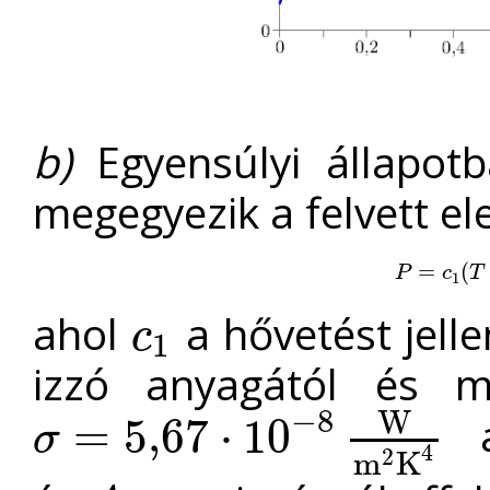
b)
Egyensúlyi állapotb
megegyezik a felvett el
P
=
=
c
1
(
T
(
−
T
P
c
T
1
ahol
a hővetést jell
c
1
c
1
izzó anyagától és mé
−
8
W
a
=
5
,
67
⋅
10
σ
σ
=
5
,
67
⋅
10
−
8
W
m
2
K
4
4
m
K
2