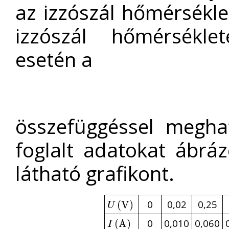
az izzószál hőmérsékl
izzószál hőmérsékle
esetén a
összefüggéssel megh
foglalt adatokat ábr
látható grafikont.
0
0,02
0,25
U
(
(
V
V
)
)
U
0
0,010
0,060
I
(
A
(
A
)
)
I