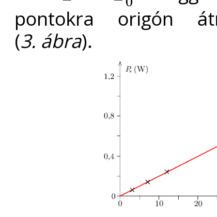
0
pontokra origón át
(
3. ábra
).