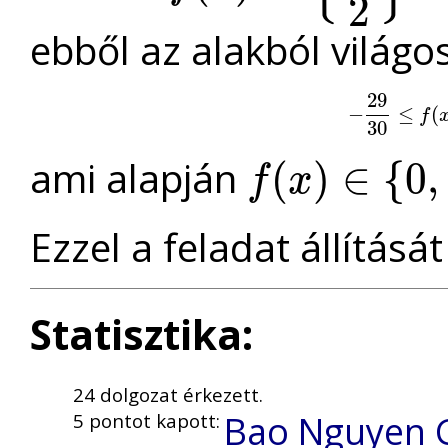
2
ebből az alakból világo
29
−
−
29
30
≤
≤
f
(
x
(
)
f
30
ami alapján
(
)
∈
{
0
,
f
x
f
(
x
)
∈
{
0
,
1
}
Ezzel a feladat állítását
Statisztika:
24 dolgozat érkezett.
Bao Nguyen 
5 pontot kapott: