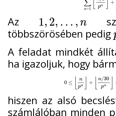
⌊
⌋
∑
∑
α
=
1
α
p
⌊
n
/
2
+
p
α
p
=
1
α
Az
szá
1
,
2
,
…
,
n
1
,
2
,
…
,
n
többszörösében pedig
A feladat mindkét állí
ha igazoljuk, hogy bár
/
30
⌊
⌋
⌊
⌋
n
n
0
0
≤
≤
⌊
n
p
α
⌋
+
⌊
n
+
/
30
p
α
⌋
−
⌊
n
/
α
α
p
p
hiszen az alsó becslé
számlálóban minden pr