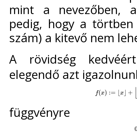
mint a nevezőben, a 
pedig, hogy a törtben
szám) a kitevő nem leh
A rövidség kedvéé
elegendő azt igazolnun
f
(
(
x
)
:=
)
⌊
:
x
=
⌋
+
⌊
⌊
x
⌋
30
+
⌋
−
f
x
x
függvényre