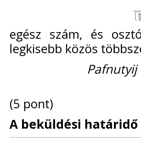
n
!
⋅
n
[
2
egész szám, és oszt
legkisebb közös többsz
Pafnutyij
(5 pont)
A beküldési határidő 