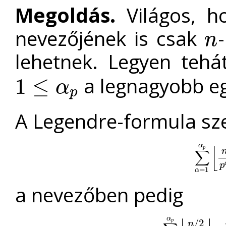
Megoldás.
Világos, h
nevezőjének is csak
n
n
lehetnek. Legyen teh
a legnagyobb eg
1
≤
α
1
≤
α
p
p
A Legendre-formula sz
α
p
⌊
∑
∑
α
=
1
α
p
=
1
α
a nevezőben pedig
α
/
2
p
n