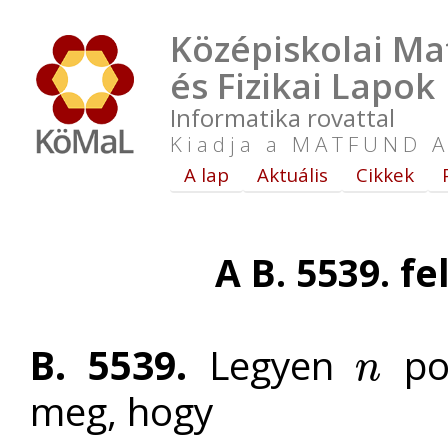
Középiskolai Ma
és Fizikai Lapok
Informatika rovattal
Kiadja a MATFUND A
A lap
Aktuális
Cikkek
A B. 5539. f
B. 5539.
Legyen
poz
n
n
meg, hogy