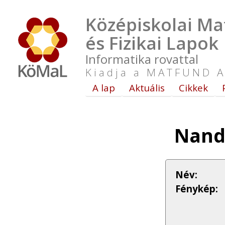
Középiskolai Ma
és Fizikai Lapok
Informatika rovattal
Kiadja a MATFUND A
A lap
Aktuális
Cikkek
Nand
Név:
Fénykép: