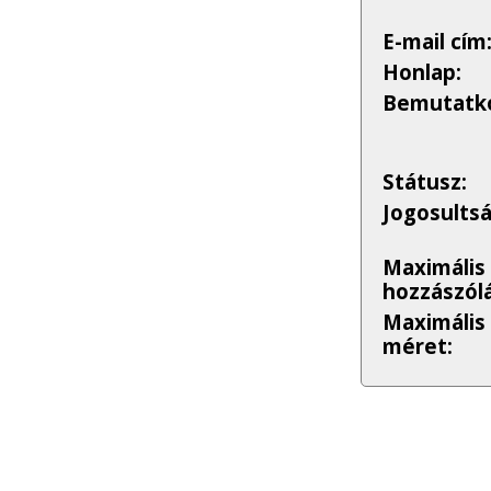
E-mail cím
Honlap:
Bemutatko
Státusz:
Jogosults
Maximális
hozzászólá
Maximális
méret: